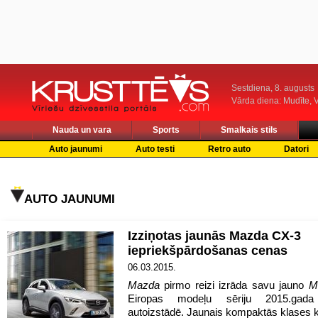
Sestdiena, 8. augusts
Vārda diena: Mudīte, V
Nauda un vara
Sports
Smalkais stils
Auto jaunumi
Auto testi
Retro auto
Datori
AUTO JAUNUMI
Izziņotas jaunās Mazda CX-3
iepriekšpārdošanas cenas
06.03.2015.
Mazda
pirmo reizi izrāda savu jauno
M
Eiropas modeļu sēriju 2015.gad
autoizstādē. Jaunais kompaktās klases k