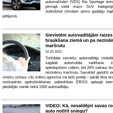
automašīnām (VDS) Kia Sportage ierind
pirmajā vietā mazo SUV kategorijā
nodrošinot zīmolam pirmo godalgu šajā
pētījumā.
Sievietēm autovadītājām raize
braukšana ziemā un pa nezinā
maršrutu
02.03.2015.
Trešdaļai sieviešu autovadītāju visliel
sagādā automobiļa vadīšana 
apledojušiem ceļiem, bet 20% satrauc b
nezināmu maršrutu. Savukārt gandrīz pu
vīriešu uztrauc citu šoferu agresīva vai tieši pretēji – pārāk lēna b
noskaidrots apdrošināšanas sabiedrības ERGO aptaujā inter
piedalījās vairāk nekā 1500 autovadītāju.
VIDEO: Kā, nesaldējot savas ro
auto notīrīt sniegu?