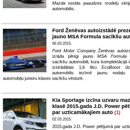
Mazda
sestās paaudzes modeļu sērija
automobilis.
Ford Ženēvas autoizstādē preze
jauno MSA Formula sacīkšu au
06.03.2015.
Ford Motor Company
Ženēvas autoiz
izrāda pilnīgi jauno
MSA Formula
v
sacīkšu automobili, kura komplektācijā i
izstrādātais 1,6 litru
EcoBoost
dzi
automobilis iezīmē jaunu nodaļu v
automobiļu junioru klases sacīkšu vēsturē.
Kia Sportage izcīna uzvaru ma
klasē 2015.gada J.D. Power pē
par uzticamākajiem auto
(1)
02.03.2015.
2015.gada J.D. Power pētījumā par uzt