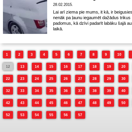
28.02.2015.
Lai arī ziema pie mums, it kā, ir beigusie
nenāk pa ļaunu iegaumēt dažādus trikus
padomus, kā dzīvi padarīt labāku šajā au
laikā.
1
2
3
4
5
6
7
8
9
10
12
13
14
15
16
17
18
19
20
22
23
24
25
26
27
28
29
30
32
33
34
35
36
37
38
39
40
42
43
44
45
46
47
48
49
50
52
53
54
55
56
57