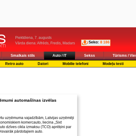
Piektdiena, 7. augusts
Seko:
8 186
Vārda diena: Alfrēds, Fredis, Madars
Smalkais stils
Auto / IT
Sekss
Tūrisms / Vie
Retro auto
Datori
Mobilie telefoni
Modeļu testi
ņēmumi automašīnas izvēlas
portu uzņēmuma vajadzībām, Latvijas uzņēmēji
onomiskiem komercauto, liecina „Sixt
auto dzīves cikla izmaksu (TCO) aprēķini par
visvairāk pārdotajiem auto.