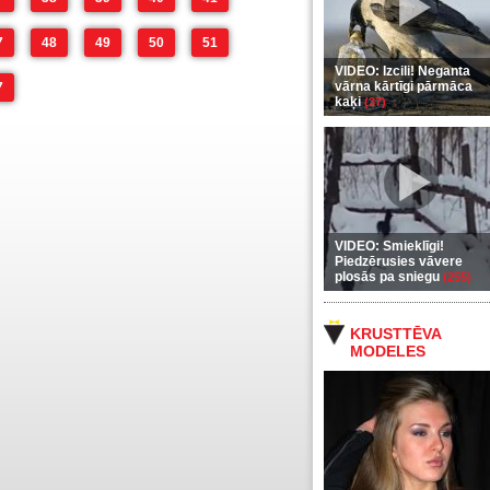
7
48
49
50
51
VIDEO: Izcili! Neganta
vārna kārtīgi pārmāca
7
kaķi
(37)
VIDEO: Smieklīgi!
Piedzērusies vāvere
plosās pa sniegu
(255)
KRUSTTĒVA
MODELES