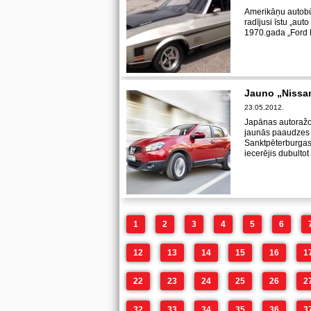
Amerikāņu autobū
radījusi īstu „aut
1970.gada „Ford 
Jauno „Nissan
23.05.2012.
Japānas autoražotā
jaunās paaudzes 
Sanktpēterburgas
iecerējis dubulto
1
2
3
4
5
6
12
13
14
15
16
1
22
23
24
25
26
2
32
33
34
35
36
3