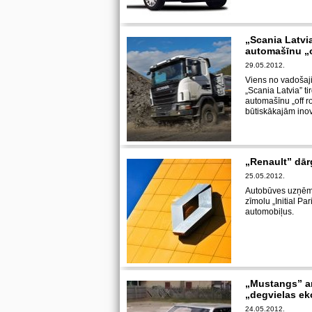
„Scania Latvia
automašīnu „o
29.05.2012.
Viens no vadošaj
„Scania Latvia” ti
automašīnu „off r
būtiskākajām inov
„Renault” dār
25.05.2012.
Autobūves uzņēmu
zīmolu „Initial P
automobiļus.
„Mustangs” ar
„degvielas ek
24.05.2012.