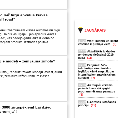
” laiž tirgū apvidus kravas
ff road”
JAUNĀKAIS
iem uzņēmumiem kravas automašīnu tirgū
rgū laidis visurgājēju jeb apvidus kravas
oad”, kas pēdējo gadu laikā ir viena no
17:06
Wolt: kurjeru un klien
ācijām produktu izstrādes politikā.
veselība ir pirmajā vietā
(3)
07:37
Aktuālākās izklaides
tendences tiešsaistē 2019.
gadā
(11)
gie modeļi – zem jauna zīmola?
16:00
Pētījums: 52%
iedzīvotāju akadēmisko
izglītību vērtē augstāk par
ms „Renault” izskata iespēju ieviest jaunu
intensīvajiem praktiskajiem
aris”, zem kura ražot Premium klases
kursiem
(7)
15:56
Aizraujoši veidi kā
pašmācības ceļā apgūt
programmēšanas pamatus
(3)
21:30
E-adreses lietošanas
principi
(15)
 3000 zirgspēkiem! Lai dzīvo
onomija”!