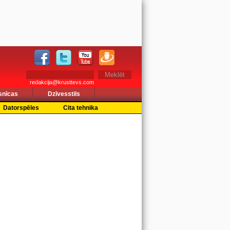
redakcija@krusttevs.com
snīcas
Dzīvesstils
Datorspēles
Cita tehnika