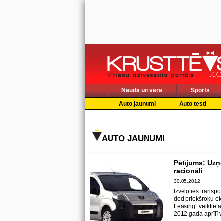
Nauda un vara
Sports
Auto jaunumi
Auto testi
AUTO JAUNUMI
Pētījums: Uz
racionāli
30.05.2012.
Izvēloties trans
dod priekšroku ek
Leasing” veiktie 
2012.gada aprīlī 