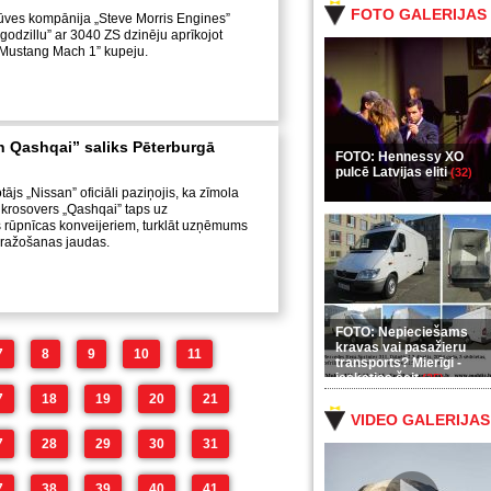
FOTO GALERIJAS
ves kompānija „Steve Morris Engines”
o godzillu” ar 3040 ZS dzinēju aprīkojot
Mustang Mach 1” kupeju.
 Qashqai” saliks Pēterburgā
FOTO: Hennessy XO
pulcē Latvijas eliti
(32)
js „Nissan” oficiāli paziņojis, ka zīmola
krosovers „Qashqai” taps uz
 rūpnīcas konveijeriem, turklāt uzņēmums
t ražošanas jaudas.
FOTO: Nepieciešams
kravas vai pasažieru
7
8
9
10
11
transports? Mierīgi -
ieskaties šeit
(35)
7
18
19
20
21
VIDEO GALERIJAS
7
28
29
30
31
7
38
39
40
41