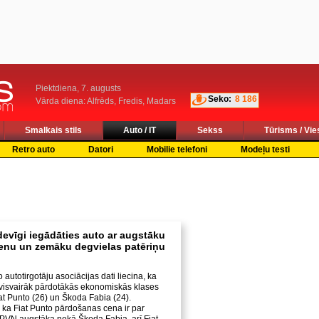
Piektdiena, 7. augusts
Seko:
8 186
Vārda diena: Alfrēds, Fredis, Madars
Smalkais stils
Auto / IT
Sekss
Tūrisms / Vie
Retro auto
Datori
Mobilie telefoni
Modeļu testi
devīgi iegādāties auto ar augstāku
enu un zemāku degvielas patēriņu
o autotirgotāju asociācijas dati liecina, ka
 visvairāk pārdotākās ekonomiskās klases
at Punto (26) un Škoda Fabia (24).
, ka Fiat Punto pārdošanas cena ir par