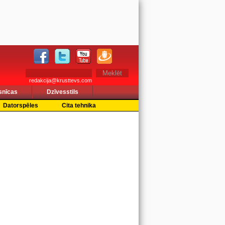
redakcija@krusttevs.com
snīcas
Dzīvesstils
Datorspēles
Cita tehnika