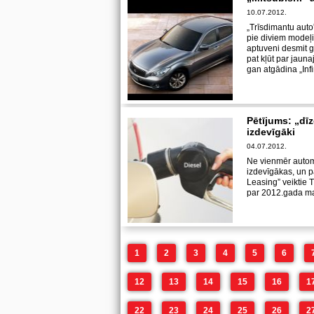
10.07.2012.
„Trīsdimantu auto”
pie diviem modeļi
aptuveni desmit g
pat kļūt par jauna
gan atgādina „Infin
Pētījums: „dīz
izdevīgāki
04.07.2012.
Ne vienmēr automa
izdevīgākas, un pa
Leasing” veiktie 
par 2012.gada ma
1
2
3
4
5
6
12
13
14
15
16
1
22
23
24
25
26
2