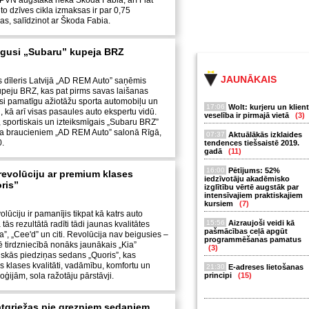
PVN augstāka nekā Škoda Fabia, arī Fiat
o dzīves cikla izmaksas ir par 0,75
as, salīdzinot ar Škoda Fabia.
egusi „Subaru” kupeja BRZ
JAUNĀKAIS
is dīleris Latvijā „AD REM Auto” saņēmis
upeju BRZ, kas pat pirms savas laišanas
usi pamatīgu ažiotāžu sporta automobiļu un
17:06
Wolt: kurjeru un klien
, kā arī visas pasaules auto ekspertu vidū.
veselība ir pirmajā vietā
(3)
a, sportiskais un izteiksmīgais „Subaru BRZ”
ta braucieniem „AD REM Auto” salonā Rīgā,
07:37
Aktuālākās izklaides
0.
tendences tiešsaistē 2019.
gadā
(11)
16:00
Pētījums: 52%
 revolūciju ar premium klases
iedzīvotāju akadēmisko
ris”
izglītību vērtē augstāk par
intensīvajiem praktiskajiem
kursiem
(7)
volūciju ir pamanījis tikpat kā katrs auto
15:56
Aizraujoši veidi kā
ka tās rezultātā radīti tādi jaunas kvalitātes
pašmācības ceļā apgūt
”, „Cee'd” un citi. Revolūcija nav beigusies –
programmēšanas pamatus
 tirdzniecībā nonāks jaunākais „Kia”
(3)
skās piedziņas sedans „Quoris”, kas
s klases kvalitāti, vadāmību, komfortu un
21:30
E-adreses lietošanas
ģijām, sola ražotāju pārstāvji.
principi
(15)
atgriežas pie grezniem sedaniem