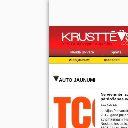
Nauda un vara
Sports
Auto jaunumi
Auto testi
AUTO JAUNUMI
Ne vienmēr iz
pārdošanas c
31.07.2012.
Latvijas Pilnvarot
2012. gada jūlijā
automašīnas ir Fi
Neskatoties uz to