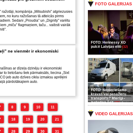
FOTO GALERIJAS
 ražotāji, kompānija „Mitsubishi” atgriezusies
em, no kuru ražošanas tā atteicās pirms
adiem. Sedani „Proudia” un „Dignity” varētu
jiem „miču” flagmaņiem, taču... vaibsti vairāk
iti”.
FOTO: Hennessy XO
pulcē Latvijas eliti
(32)
eļi” ne vienmēr ir ekonomiski
šīnas ar dīzeļa dzinēju ir ekonomiski
r to lietošanu tiek pārmaksāts, liecina „Sixt
TCO jeb auto dzīves cikla izmaksu aprēķini
ijā pārdotākajiem auto.
FOTO: Nepieciešams
kravas vai pasažieru
transports? Mierīgi -
ieskaties šeit
(35)
7
8
9
10
11
VIDEO GALERIJAS
7
18
19
20
21
7
28
29
30
31