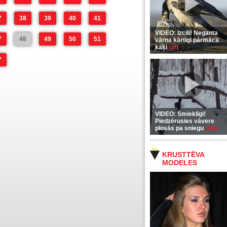
7
38
39
40
41
VIDEO: Izcili! Neganta
7
48
49
50
51
vārna kārtīgi pārmāca
kaķi
(37)
7
VIDEO: Smieklīgi!
Piedzērusies vāvere
plosās pa sniegu
(255)
KRUSTTĒVA
MODELES