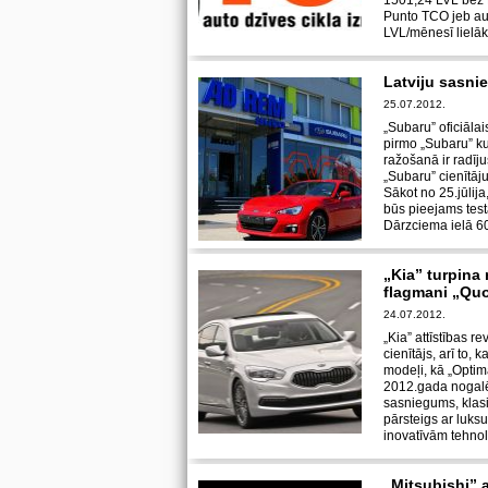
1501,24 LVL bez 
Punto TCO jeb aut
LVL/mēnesī lielāk
Latviju sasni
25.07.2012.
„Subaru” oficiāla
pirmo „Subaru” k
ražošanā ir radīj
„Subaru” cienītāju
Sākot no 25.jūlij
būs pieejams tes
Dārzciema ielā 6
„Kia” turpina
flagmani „Quo
24.07.2012.
„Kia” attīstības re
cienītājs, arī to, 
modeļi, kā „Optima
2012.gada nogalē
sasniegums, klasi
pārsteigs ar luksu
inovatīvām tehnolo
„Mitsubishi” 