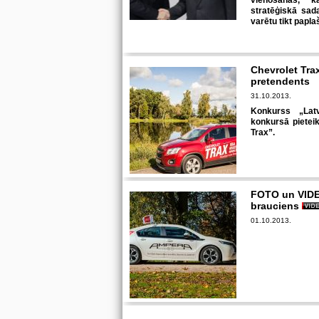
vienošanās, 
stratēģiskā sad
varētu tikt papla
Chevrolet Tra
pretendents
31.10.2013.
Konkurss „Lat
konkursā pietei
Trax”.
FOTO un VIDE
brauciens
01.10.2013.