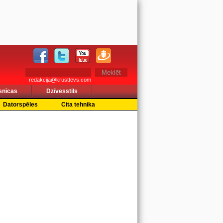
redakcija@krusttevs.com
snīcas
Dzīvesstils
Datorspēles
Cita tehnika