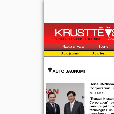
Nauda un vara
Sports
Auto jaunumi
Auto testi
AUTO JAUNUMI
Renault-Nissa
Corporation 
06.11.2013.
"Renault-Niss
Corporation” p
jaunu projektu ī
tehnoloģijas un