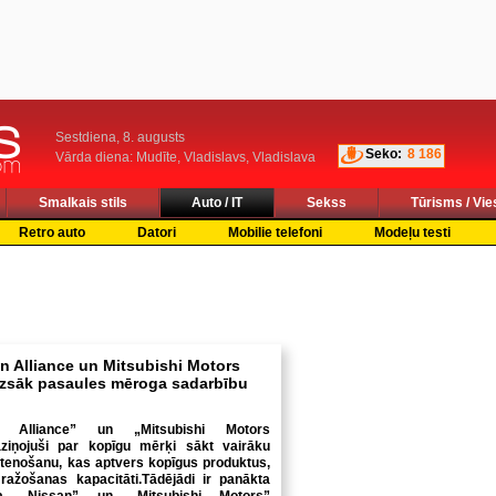
Sestdiena, 8. augusts
Seko:
8 186
Vārda diena: Mudīte, Vladislavs, Vladislava
Smalkais stils
Auto / IT
Sekss
Tūrisms / Vie
Retro auto
Datori
Mobilie telefoni
Modeļu testi
n Alliance un Mitsubishi Motors
uzsāk pasaules mēroga sadarbību
an Alliance” un „Mitsubishi Motors
aziņojuši par kopīgu mērķi sākt vairāku
stenošanu, kas aptvers kopīgus produktus,
 ražošanas kapacitāti.Tādējādi ir panākta