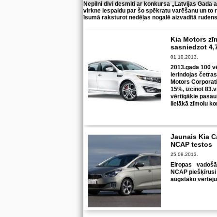
Nepilni divi desmiti ar konkursa „Latvijas Gada
virkne iespaidu par šo spēkratu varēšanu un to
īsumā raksturot nedēļas nogalē aizvadītā rudens 
Kia Motors zīm
sasniedzot 4,
01.10.2013.
2013.gada 100 vē
ierindojas četras
Motors Corporatio
15%, izcīnot 83.
vērtīgākie pasaul
lielākā zīmolu ko
Jaunais Kia C
NCAP testos
25.09.2013.
Eiropas vadošā
NCAP piešķīrusi
augstāko vērtēju