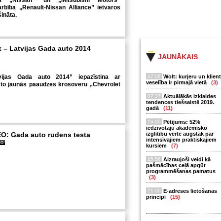
ka „Nissan” un „Mitsubishi Motors”
arbība „Renault-Nissan Alliance” ietvaros
šināta.
x – Latvijas Gada auto 2014
JAUNĀKAIS
vijas Gada auto 2014” iepazīstina ar
17:06
Wolt: kurjeru un klien
veselība ir pirmajā vietā
(3)
kto jaunās paaudzes krosoveru „Chevrolet
07:37
Aktuālākās izklaides
tendences tiešsaistē 2019.
gadā
(11)
16:00
Pētījums: 52%
iedzīvotāju akadēmisko
O: Gada auto rudens testa
izglītību vērtē augstāk par
intensīvajiem praktiskajiem
kursiem
(7)
15:56
Aizraujoši veidi kā
pašmācības ceļā apgūt
programmēšanas pamatus
(3)
21:30
E-adreses lietošanas
principi
(15)