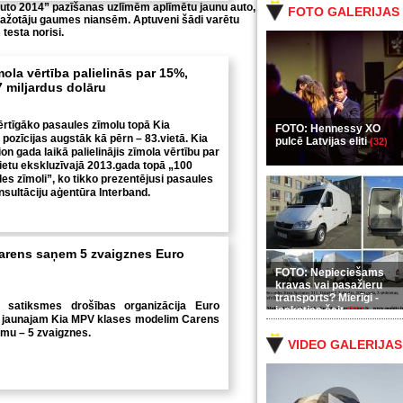
 auto 2014” pazīšanas uzlīmēm aplīmētu jaunu auto,
FOTO GALERIJAS
 ražotāju gaumes niansēm. Aptuveni šādi varētu
testa norisi.
ola vērtība palielinās par 15%,
7 miljardus dolāru
rtīgāko pasaules zīmolu topā Kia
FOTO: Hennessy XO
 pozīcijas augstāk kā pērn – 83.vietā.
Kia
pulcē Latvijas eliti
(32)
n gada laikā palielinājis zīmola vērtību par
vietu ekskluzīvajā 2013.gada topā „100
es zīmoli”, ko tikko prezentējusi pasaules
nsultāciju aģentūra Interband.
arens saņem 5 zvaigznes Euro
FOTO: Nepieciešams
kravas vai pasažieru
transports? Mierīgi -
 satiksmes drošības organizācija Euro
ieskaties šeit
(35)
 jaunajam Kia MPV klases modelim Carens
mu – 5 zvaigznes.
VIDEO GALERIJAS