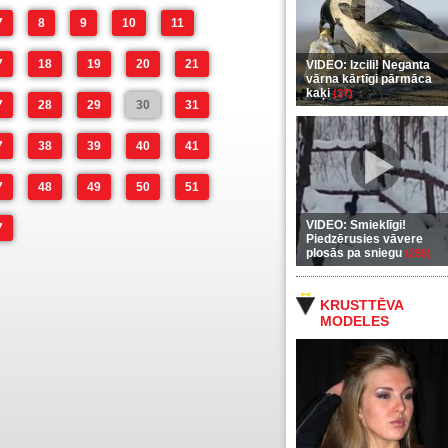
7
8
9
10
11
7
18
19
20
21
VIDEO: Izcili! Neganta
vārna kārtīgi pārmāca
kaķi
(37)
7
28
29
30
31
7
38
39
40
41
7
48
49
50
51
VIDEO: Smieklīgi!
7
Piedzērusies vāvere
plosās pa sniegu
(255)
KRUSTTĒVA
MODELES