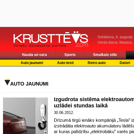
Svētdiena, 9. augusts
Vārda diena: Madara
Nauda un vara
Sports
Smalkais stils
Auto jaunumi
Auto testi
Retro auto
Datori
AUTO JAUNUMI
Izgudrota sistēma elektroauto
uzlādei stundas laikā
30.06.2012.
Drīzumā tirgū ienāks kompānijā „Tesla” i
izstrādāta elektroauto akumulatoru lādēš
ar kuras palīdzību „elektrobāku” varēs pie