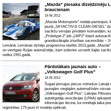
„Mazda” piesaka dīzeļdzinēju
braucienam
19.06.2012.
„Mazda Motorsports” nodaļa paziņojusi, 
jaunā „SKYACTIV-D CLEAN DIESEL” dzi
sacīkšu versijas privātām komandām, ka
„Prototype 2” jeb „LMP2” klasē autosacī
grandiozākajās izturības sacensībās – 2
Lemānā. Lemānas dzinēju programma startēs 2013.gadā. „Mazda” i
un vienīgais Āzijas autoražotājs, kam izdevies uzvarēt šajās sacīk
notika 1991.gadā.
Pārdotākais jaunais auto –
„Volkswagen Golf Plus”
18.06.2012.
Šogad pirmajos piecos mēnešos Latvijā 
jaunajām vieglajām automašīnām visvair
„Volkswagen Golf Plus”. Latvijas Pilnvaro
autotirgotāju asociācijas (LPAA) apkopot
informācijas liecina, ka minētajā laika p
reģistrētas 179 jauni šī modeļa spēkrati.