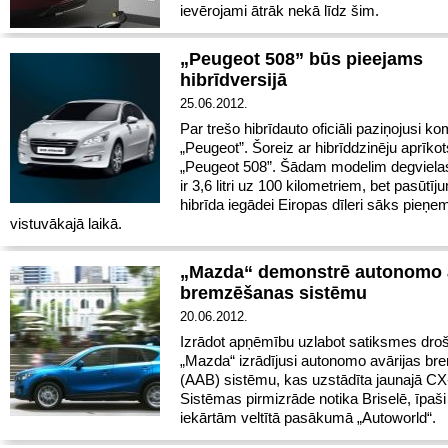
ievērojami ātrāk nekā līdz šim.
„Peugeot 508” būs pieejams
hibrīdversijā
25.06.2012.
Par trešo hibrīdauto oficiāli paziņojusi k
„Peugeot”. Šoreiz ar hibrīddzinēju aprīko
„Peugeot 508”. Šādam modelim degvielas
ir 3,6 litri uz 100 kilometriem, bet pasūtī
hibrīda iegādei Eiropas dīleri sāks pieņem
vistuvākajā laikā.
„Mazda“ demonstrē autonomo a
bremzēšanas sistēmu
20.06.2012.
Izrādot apņēmību uzlabot satiksmes droš
„Mazda“ izrādījusi autonomo avārijas b
(AAB) sistēmu, kas uzstādīta jaunajā CX
Sistēmas pirmizrāde notika Briselē, īpaši
iekārtām veltītā pasākumā „Autoworld“.