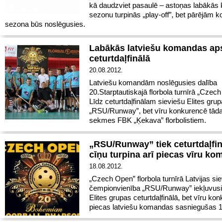
kā daudzviet pasaulē – astoņas labākā
sezonu turpinās „play-off”, bet pārējām
sezona būs noslēgusies.
Labākās latviešu komandas ap
ceturtdaļfinālā
20.08.2012.
Latviešu komandām noslēgusies dalība
20.Starptautiskajā florbola turnīrā „Czec
Līdz ceturtdaļfinālam sieviešu Elites gru
„RSU/Runway”, bet vīru konkurencē tād
sekmes FBK „Ķekava” florbolistiem.
„RSU/Runway” tiek ceturtdaļfin
cīņu turpina arī piecas vīru k
18.08.2012.
„Czech Open” florbola turnīrā Latvijas si
čempionvienība „RSU/Runway” iekļuvusi
Elites grupas ceturtdaļfinālā, bet vīru ko
piecas latviešu komandas sasniegušas 1/