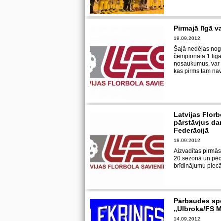
Pirmajā līgā 
19.09.2012.
Šajā nedēļas noga
čempionāta 1.līg
nosaukumus, var 
kas pirms tam nav
Latvijas Florb
pārstāvjus da
Federācijā
18.09.2012.
Aizvadītas pirmās
20.sezonā un pēc 
brīdinājumu pie
Pārbaudes spē
„Ulbroka/FS 
14.09.2012.