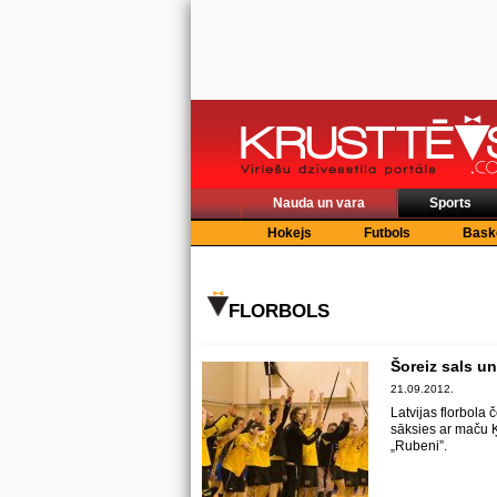
Nauda un vara
Sports
Hokejs
Futbols
Bask
FLORBOLS
Šoreiz sals un
21.09.2012.
Latvijas florbola
sāksies ar maču 
„Rubeni”.