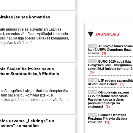
vairākas jaunas komandas
lē pirmās spēles aizvadīs arī Latvijas
as komandas vīriešiem. Aplūkojot komandu
JAUNĀKAIS
secināt, ka līgā spēlēs vairākas komandas,
 bijušas šajā līmenī.
06:45
Ar novēlošanos sākas
jaunā UEFA Čempionu līgas
sezona
(3)
16:23
EURO 2020 spožākās
zvaigznes, kuru sniegumam
ola Savienība izvirza savus
sekot līdzi futbola čempionā
(6)
rbam Starptautiskajā Florbola
17:09
LJF rudens sacensībā
uzvar Laura Penele
(3)
 sešas spēles Latvijas florbola čempionāta
14:48
Olimpiskajā sezonā
tām sacensību komiteja izteikusi
LTV7 tiešraidē rādīs visus
cām komandām par nolikuma neievērošanu.
Pasaules kausa izcīņas
posmus bobslejā un
skeletonā
(3)
14:49
Piedalies Kristapa
Porziņģa T-krekla dizaina
lēs uzvaras „Lekrings” un
konkursā
(5)
Masters” komandām