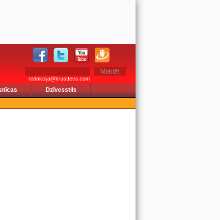
redakcija@krusttevs.com
snīcas
Dzīvesstils