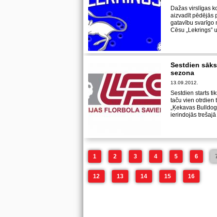
Dažas virslīgas 
aizvadīt pēdējās 
gatavību svarīgo 
Cēsu „Lekrings” 
Sestdien sāksi
sezona
13.09.2012.
Sestdien starts ti
taču vien otrdien 
„Ķekavas Bulldogs
ierindojās trešajā 
1
2
3
4
5
6
12
13
14
15
16