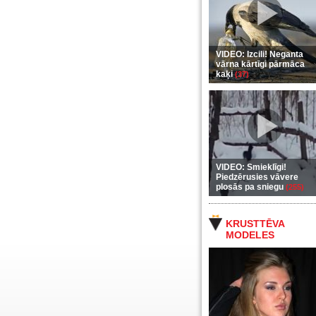
VIDEO: Izcili! Neganta
vārna kārtīgi pārmāca
kaķi
(37)
VIDEO: Smieklīgi!
Piedzērusies vāvere
plosās pa sniegu
(255)
KRUSTTĒVA
MODELES