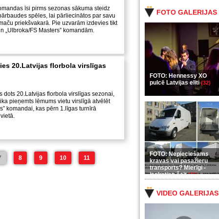
komandas īsi pirms sezonas sākuma steidz
FOTO GALERIJAS
pārbaudes spēles, lai pārliecinātos par savu
maču priekšvakarā. Pie uzvarām izdevies tikt
un „Ulbroka/FS Masters” komandām.
es 20.Latvijas florbola virslīgas
FOTO: Hennessy XO
pulcē Latvijas eliti
(32)
ks dots 20.Latvijas florbola virslīgas sezonai,
tika pieņemts lēmums vietu virslīgā atvēlēt
” komandai, kas pērn 1.līgas turnīrā
vietā.
FOTO: Nepieciešams
7
8
9
10
11
kravas vai pasažieru
transports? Mierīgi -
ieskaties šeit
(35)
VIDEO GALERIJAS