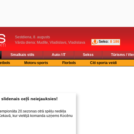
Sestdiena, 8. augusts
Seko:
8 186
Vārda diena: Mudīte, Vladislavs, Vladislava
Smalkais stils
Auto / IT
Sekss
Tūrisms / Vie
etbols
Motoru sports
Florbols
Citi sporta veidi
 slidenais ceļš neiejauksies!
 čempionāta 20.sezonas otrā spēļu nedēļa
Ķekavā, kur vietējā komanda uzņems Kocēnu