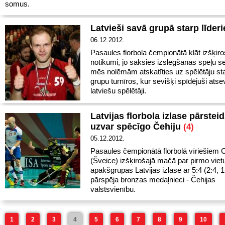
somus.
Latvieši savā grupā starp līde
06.12.2012.
Pasaules florbola čempionātā klāt izšķiro
notikumi, jo sāksies izslēgšanas spēļu sē
mēs nolēmām atskatīties uz spēlētāju sta
grupu turnīros, kur sevišķi spīdējuši atse
latviešu spēlētāji.
Latvijas florbola izlase pārstei
uzvar spēcīgo Čehiju
(4)
05.12.2012.
Pasaules čempionātā florbolā vīriešiem C
(Šveice) izšķirošajā mačā par pirmo viet
apakšgrupas Latvijas izlase ar 5:4 (2:4, 1
pārspēja bronzas medaļnieci - Čehijas
valstsvienību.
1
2
3
4
5
6
7
8
9
10