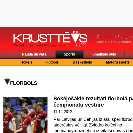
Ceturtdiena, 6. august
Vārda diena: Askolds,
Nauda un vara
Sports
Smalkais stils
Hokejs
Futbols
Basketbols
Motoru sports
FLORBOLS
Šokējošākie rezultāti florbolā 
čempionātu vēsturē
11.12.2012.
Par Latvijas un Čehijas izlašu spēli florb
atcerēsies vēl ilgi. Zviedru kolēģi no
Innebandymazinet.se izteikuši savas do