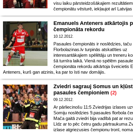
visu laiku pārsteidzošākajiem rezultātiem
čempionātu vēsturē, iekļaujot arī Latvijas 
Emanuels Anteners atkārtojis 
čempionāta rekordu
10.12.2012.
Pasaules čempionāts ir noslēdzies, taču
Florbolazinas.lv turpinās atskatīties uz
interesantākajiem spēlētāju un treneru 
šā turnīra laikā. Vienā no spēlēm pasaul
čempionāta rekordu atkārtoja šveicietis
Anteners, kurš gan atzinis, ka par to īsti nav domājis.
Zviedri sagrauj Somus un kļūst
pasaules čempioniem
(2)
09.12.2012.
Ar pārliecinošu 11:5 Zviedrijas izlases uz
Somiju noslēdzies 9.pasaules florbola č
Mača gaitā zviedri bija vadībā pat ar rezul
Līdz ar to pēc četru gadu pārtraukuma Zv
izlase atgriezusies čempionu tronī, nomai