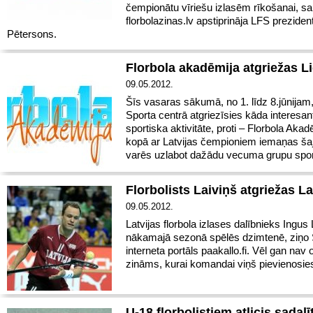
čempionātu vīriešu izlasēm rīkošanai, sa
florbolazinas.lv apstiprināja LFS prezident
Pētersons.
Florbola akadēmija atgriežas L
09.05.2012.
Šīs vasaras sākumā, no 1. līdz 8.jūnijam
Sporta centrā atgriezīsies kāda interesan
sportiska aktivitāte, proti – Florbola Akad
kopā ar Latvijas čempioniem iemaņas ša
varēs uzlabot dažādu vecuma grupu sport
Florbolists Laiviņš atgriežas La
09.05.2012.
Latvijas florbola izlases dalībnieks Ingus 
nākamajā sezonā spēlēs dzimtenē, ziņo
interneta portāls paakallo.fi. Vēl gan nav of
zināms, kurai komandai viņš pievienosie
U-18 florbolistiem atlicis sadalī