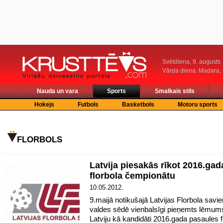
Svētdiena, 9. augusts
Vārda diena: Madara
Nauda un vara
Sports
Smalkais stils
Hokejs
Futbols
Basketbols
Motoru sports
FLORBOLS
Latvija piesakās rīkot 2016.gad
florbola čempionātu
10.05.2012.
9.maijā notikušajā Latvijas Florbola savi
valdes sēdē vienbalsīgi pieņemts lēmums 
Latviju kā kandidāti 2016.gada pasaules f