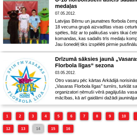
medaļas
07.05.2012.
Latvijas Bērnu un jaunatnes florbola čem
18 vecuma grupā aizvadītas visas ceturtd
spēles, līdz ar to palikušas vairs tikai čet
komandas, kas sadalīs trīs medaļu komp
Jau šonedēļ tiks izspēlēti pirmie pusfinā
Drīzumā sāksies jaunā „Vasara
Florbola līgas” sezona
03.05.2012.
Otro vasaru pēc kārtas Arkādijā norisinā
„Vasaras Florbola līgas” turnīrs, turklāt 
organizatori ņēmuši vērā pagājušās vas
mācības, kā arī gaidāmi dažādi jaunināju
1
2
3
4
5
6
7
8
9
10
12
13
14
15
16