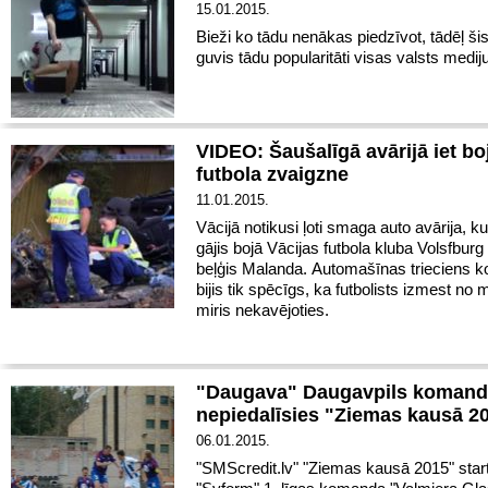
15.01.2015.
Bieži ko tādu nenākas piedzīvot, tādēļ šis
guvis tādu popularitāti visas valsts medij
VIDEO: Šaušalīgā avārijā iet bo
futbola zvaigzne
11.01.2015.
Vācijā notikusi ļoti smaga auto avārija, kur
gājis bojā Vācijas futbola kluba Volsfburg
beļģis Malanda.
Automašīnas trieciens k
bijis tik spēcīgs, ka futbolists izmest no
miris nekavējoties.
"Daugava" Daugavpils koman
nepiedalīsies "Ziemas kausā 2
06.01.2015.
"SMScredit.lv" "Ziemas kausā 2015" start