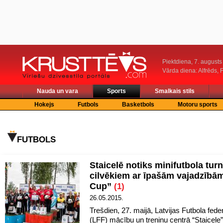
Piektdiena, 7. augusts
Vārda diena: Alfrēds, 
Nauda un vara
Sports
Smalkais stils
Hokejs
Futbols
Basketbols
Motoru sports
FUTBOLS
Staicelē notiks minifutbola turn
cilvēkiem ar īpašām vajadzībā
Cup”
(1)
26.05.2015.
Trešdien, 27. maijā, Latvijas Futbola fede
(LFF) mācību un treniņu centrā “Staicele”