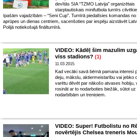
devītās SIA “TZMO Latvija” organizētais
starptautiskais minifutbola turnīrs cilvēki
īpašām vajadzībām – “Seni Cup”. Turnīrā piedalīsies komandas no
aprūpes un dienas centriem, sacenšoties par iespēju aizstāvēt Latv
Polijā notiekošajā finālturnīrā.
VIDEO: Kādēļ šim mazulim uzga
viss stadions?
(1)
11.03.2015.
Kad vecāki savā bērnā pamana interesi p
deju, mākslu, aktiermeistarību vai jebko c
varētu dēvēt par nākošo atvases hobiju, 
rosināt ar to nodarboties biežāk, sūtot uz
nodarbībām un treniņiem.
VIDEO: Super! Futbolistu no R
novērtējis Chelsea treneris Mo