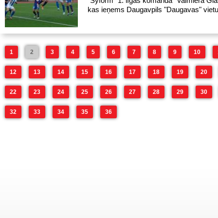
"Syform" 1. līgas komanda "Valmiera Gl
kas ieņems Daugavpils "Daugavas" vietu
1
2
3
4
5
6
7
8
9
10
12
13
14
15
16
17
18
19
20
22
23
24
25
26
27
28
29
30
32
33
34
35
36