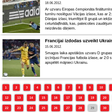
18.06.2012.
Ar uzvaru Eiropas čempionāta finālturnīr
turnīru noslēgusi Vācijas izlase, kas ar 2
Dānijas izlasi, triumfējot B grupā un iekļū
ceturtdaļfinālā, kas, pateicoties zaudēju
neizdevās dāņiem.
Francijai izdodas uzveikt Ukrai
15.06.2012.
Smagos laika apstākļos uzvaru D grupas
izcīnījusi Francijas futbola izlase, ar 2:0 
apspēlēt mājnieci Ukrainu.
1
2
3
4
5
6
7
8
9
10
12
13
14
15
16
17
18
19
20
22
23
24
25
26
27
28
29
30