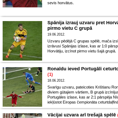
sevis horvātus.
Spānija izrauj uzvaru pret Horv
pirmo vietu C grupā
19.06.2012.
Uzvaru pēdējā C grupas spēlē, mača iz
izrāvusi Spānijas izlase, kas ar 1:0 pārsp
Horvātiju, izcīnot pirmo vietu šajā grupā.
Ronaldu ieved Portugāli ceturtd
(1)
18.06.2012.
Svarīgu uzvaru, pateicoties Krištianu Ro
diviem gūtajiem vārtiem, B grupā izcīnīju
Portugāles izlase, kas ar 2:1 pārspēja Nīd
iekļūstot Eiropas čempionāta ceturtdaļfinā
Vācijai uzvara arī trešajā spēlē