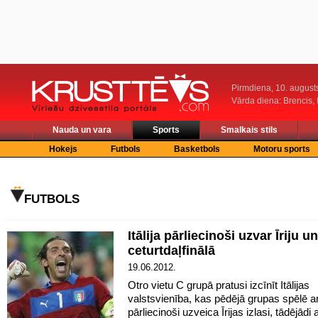
Pirmdiena, 10. august
Vārda diena: Brencis, 
Nauda un vara
Sports
Smalkais stils
Hokejs
Futbols
Basketbols
Motoru sports
FUTBOLS
Itālija pārliecinoši uzvar Īriju u
ceturtdaļfinālā
19.06.2012.
Otro vietu C grupā pratusi izcīnīt Itālijas
valstsvienība, kas pēdējā grupas spēlē ar
pārliecinoši uzveica Īrijas izlasi, tādējādi a