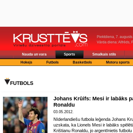
Piektdiena, 7. augusts
Vārda diena: Alfrēds, 
Nauda un vara
Sports
Smalkais stils
Hokejs
Futbols
Basketbols
Motoru sports
FUTBOLS
Johans Krūifs: Mesi ir labāks p
Ronaldu
03.05.2012.
Nīderlandiešu futbola leģenda Johans Kru
uzskata, ka Lionels Mesi ir labāks spēlēt
Krištianu Ronaldu, jo argentīnietis futbolu