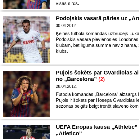
visas sirds.
Podoļskis vasarā pāries uz „Ar
30.04.2012.
Ķelnes futbola komandas uzbrucējs Luk
Podoļskis vasarā pievienosies Londonas
klubam, bet līguma summa nav zināma, 
klubs.
Pujols šokēts par Gvardiolas a
no „Barcelona”
(2)
28.04.2012.
Futbola komandas „Barcelona” aizsargs 
Pujols ir šokēts par Hosepa Gvardiolas
sezonas beigās beigt trenēt slaveno ko
UEFA Eiropas kausā „Athletic” 
„Atletico”