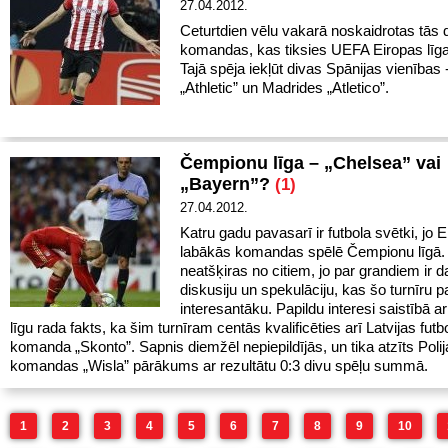
27.04.2012.
Ceturtdien vēlu vakarā noskaidrotas tās 
komandas, kas tiksies UEFA Eiropas līgas
Tajā spēja iekļūt divas Spānijas vienības 
„Athletic” un Madrides „Atletico”.
Čempionu līga – „Chelsea” vai
„Bayern”?
(1)
27.04.2012.
Katru gadu pavasarī ir futbola svētki, jo 
labākās komandas spēlē Čempionu līgā.
neatšķiras no citiem, jo par grandiem ir 
diskusiju un spekulāciju, kas šo turnīru p
interesantāku. Papildu interesi saistībā a
līgu rada fakts, ka šim turnīram centās kvalificēties arī Latvijas futb
komanda „Skonto”. Sapnis diemžēl nepiepildījās, un tika atzīts Poli
komandas „Wisla” pārākums ar rezultātu 0:3 divu spēļu summā.
1
2
3
4
5
6
7
8
9
10