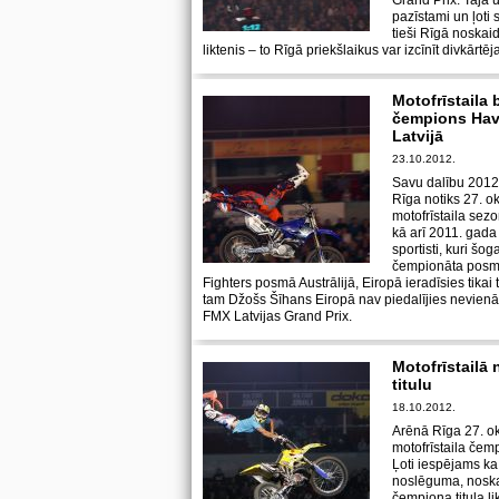
Grand Prix. Tajā 
pazīstami un ļoti 
tieši Rīgā noskai
liktenis – to Rīgā priekšlaikus var izcīnīt divkārt
Motofrīstaila
čempions Havi
Latvijā
23.10.2012.
Savu dalību 2012
Rīga notiks 27. okt
motofrīstaila sez
kā arī 2011. gada 
sportisti, kuri šo
čempionāta posmo
Fighters posmā Austrālijā, Eiropā ieradīsies tikai
tam Džošs Šīhans Eiropā nav piedalījies nevien
FMX Latvijas Grand Prix.
Motofrīstailā 
titulu
18.10.2012.
Arēnā Rīga 27. ok
motofrīstaila čem
Ļoti iespējams ka
noslēguma, noska
čempiona titula li