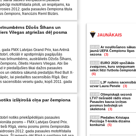
uz starta stāsies vienpadsmit pasaulē
spēcīgi motofrīstaila piloti, un iespējams, ka
drosies 2012. gada pasaules čempiona titula
ējais čempions, francūzis Remī Bizārs.
 brīnumbērns Džošs Šīhans un
ers Vilegas atgriežas dēļ posma
JAUNĀKAIS
06:45
Ar novēlošanos sākas
. gada FMX Latvijas Grand Prix, kas Arēnā
jaunā UEFA Čempionu līgas
obrī, oficiāli ir apstiprinājis pagājušās
sezona
(3)
onas brīnumbērns, austrālietis Džošs Šīhans,
16:23
EURO 2020 spožākās
čempions, čīlietis Haviers Vilegas. Abi šie
zvaigznes, kuru sniegumam
gad ir piedalījušies tikai dažos pasaules
sekot līdzi futbola čempionā
s un oktobra sākumā piedalījās Red Bull X-
(6)
 tāpēc, lai piedalītos sacensībās Rīgā. Bez
ās sacensībās veselu gadu, kopš 2011. gada
17:09
LJF rudens sacensībā
uzvar Laura Penele
(3)
14:48
Olimpiskajā sezonā
LTV7 tiešraidē rādīs visus
notiks izšķirošā cīņa par čempiona
Pasaules kausa izcīņas
posmus bobslejā un
skeletonā
(3)
tobrī notiks priekšpēdējais pasaules
14:49
Piedalies Kristapa
Porziņģa T-krekla dizaina
pionāta posms – FMX Latvijas Grand Prix.
konkursā
(5)
 tieši Rīgā, vienu posmu pirms čempionāta
idrosies 2012. gada pasaules motofrīstaila
ktenis. Šī iemesla dēļ Rīgā ir gaidāma ļoti asa