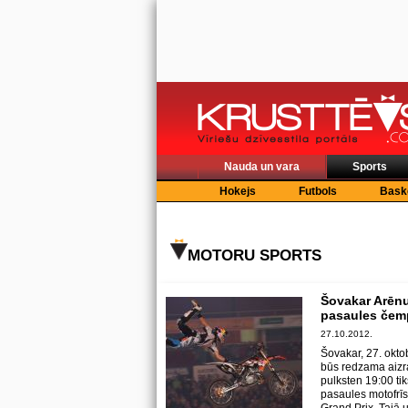
Nauda un vara
Sports
Hokejs
Futbols
Bask
MOTORU SPORTS
Šovakar Arēnu 
pasaules čem
27.10.2012.
Šovakar, 27. oktob
būs redzama aizrau
pulksten 19:00 ti
pasaules motofrī