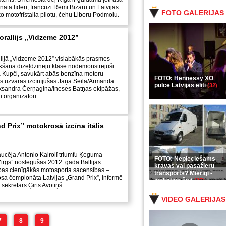
nāta līderi, francūzi Remi Bizāru un Latvijas
FOTO GALERIJAS
ko motofrīstaila pilotu, čehu Liboru Podmolu.
orallijs „Vidzeme 2012”
llijā „Vidzeme 2012” vislabākās prasmes
šanā dīzeļdzinēju klasē nodemonstrējuši
 Kupči, savukārt abās benzīna motoru
FOTO: Hennessy XO
s uzvaras izcīnījušas Jāņa Seiļa/Armanda
pulcē Latvijas eliti
(32)
ksandra Čerņagina/Ineses Batņas ekipāžas,
 organizatori.
d Prix” motokrosā izcīna itālis
raucēja Antonio Kairolī triumfu Ķeguma
FOTO: Nepieciešams
Zirgs” noslēgušās 2012. gada Baltijas
kravas vai pasažieru
ības cienīgākās motosporta sacensības –
transports? Mierīgi -
sa čempionāta Latvijas „Grand Prix”, informē
ieskaties šeit
(35)
sekretārs Ģirts Avotiņš.
VIDEO GALERIJAS
7
8
9