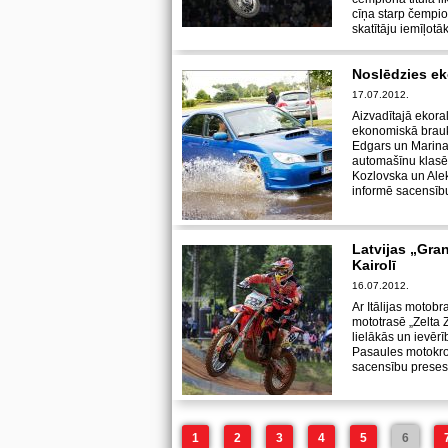
cīņa starp čempio
skatītāju iemīļotā
Noslēdzies ek
17.07.2012.
Aizvadītajā ekora
ekonomiskā brauk
Edgars un Marina
automašīnu klasē
Kozlovska un Ale
informē sacensību
Latvijas „Gran
Kairolī
16.07.2012.
Ar Itālijas motob
mototrasē „Zelta 
lielākās un ievēr
Pasaules motokro
sacensību preses 
1
2
3
4
5
6