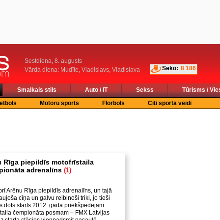
Sestdiena, 8. augusts
Seko:
8 186
Vārda diena: Mudīte, Vladislavs, Vladislava
Smalkais stils
Auto / IT
Sekss
Tūrisms / Vie
etbols
Motoru sports
Florbols
Citi sporta veidi
Rīga piepildīs motofrīstaila
pionāta adrenalīns
(1)
rī Arēnu Rīga piepildīs adrenalīns, un tajā
joša cīņa un galvu reibinoši triki, jo tieši
ks dots starts 2012. gada priekšpēdējam
staila čempionāta posmam – FMX Latvijas