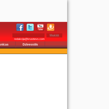
redakcija@krusttevs.com
snīcas
Dzīvesstils