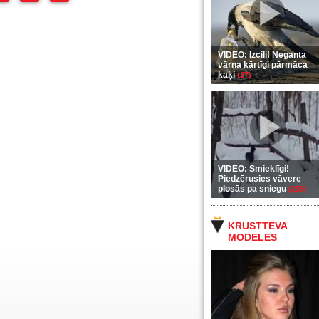
VIDEO: Izcili! Neganta
vārna kārtīgi pārmāca
kaķi
(37)
VIDEO: Smieklīgi!
Piedzērusies vāvere
plosās pa sniegu
(255)
KRUSTTĒVA
MODELES