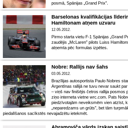
posmā, Spānijas „Grand Prix”.
Barselonas kvalifikācijas līder
Hamiltonam atņem uzvaru
12.05.2012.
Pirmo starta vietu F-1 Spānijas „Grand Pr
zaudējis „McLaren” pilots Luiss Hamilton
atņemta pēc formulas izpētes.
Nobre: Rallijs nav šahs
03.05.2012.
Brazīlijas autosportista Paulo Nobres sta
Argentīnas rallijā ne tuvu nevar saukt pa
– viņš nav finišējis četros rallija posmos 
ziņo interneta vietne wrc.com. Pats Nobr
piedzīvotajām neveiksmēm vien atzīst, ka
„neparedzams un grūts”, bet tām turpmā
piedalīšanos sacīkstēs nevajadzētu ietekmēt.
Abramoviča vārds izskan saistī