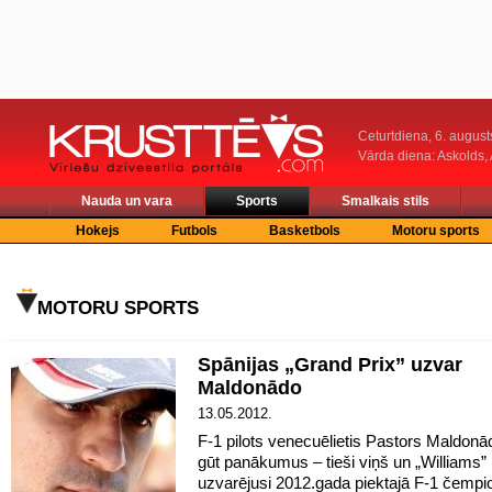
Ceturtdiena, 6. august
Vārda diena: Askolds,
Nauda un vara
Sports
Smalkais stils
Hokejs
Futbols
Basketbols
Motoru sports
MOTORU SPORTS
Spānijas „Grand Prix” uzvar
Maldonādo
13.05.2012.
F-1 pilots venecuēlietis Pastors Maldonā
gūt panākumus – tieši viņš un „Williams
uzvarējusi 2012.gada piektajā F-1 čempi