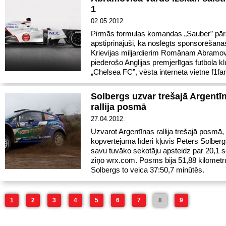
1
02.05.2012.
Pirmās formulas komandas „Sauber” pārs
apstiprinājuši, ka noslēgts sponsorēšana
Krievijas miljardierim Romānam Abramo
piederošo Anglijas premjerlīgas futbola k
„Chelsea FC”, vēsta interneta vietne f1fan
Solbergs uzvar trešajā Argentī
rallija posmā
27.04.2012.
Uzvarot Argentīnas rallija trešajā posmā, 
kopvērtējuma līderi kļuvis Peters Solberg
savu tuvāko sekotāju apsteidz par 20,1 s
ziņo wrx.com. Posms bija 51,88 kilometr
Solbergs to veica 37:50,7 minūtēs.
1
2
3
4
5
6
7
8
9