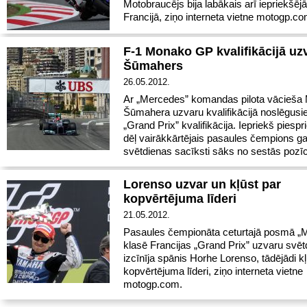
Motobraucējs bija labākais arī iepriekšē
Francijā, ziņo interneta vietne motogp.co
F-1 Monako GP kvalifikācijā uz
Šūmahers
26.05.2012.
Ar „Mercedes” komandas pilota vācieša 
Šūmahera uzvaru kvalifikācijā noslēgus
„Grand Prix” kvalifikācija. Iepriekš piesp
dēļ vairākkārtējais pasaules čempions g
svētdienas sacīksti sāks no sestās pozīc
Lorenso uzvar un kļūst par
kopvērtējuma līderi
21.05.2012.
Pasaules čempionāta ceturtajā posmā 
klasē Francijas „Grand Prix” uzvaru svēt
izcīnīja spānis Horhe Lorenso, tādējādi kļ
kopvērtējuma līderi, ziņo interneta vietne
motogp.com.