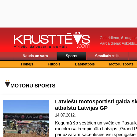
Ceturtdiena, 6. august
Vārda diena: Askolds,
Nauda un vara
Sports
Smalkais stils
Hokejs
Futbols
Basketbols
Motoru sports
MOTORU SPORTS
Latviešu motosportisti gaida sk
atbalstu Latvijas GP
14.07.2012.
Ķegumā šo sestdien un svētdien Pasaul
motokrosa čempionāta Latvijas „Grand Pr
par uzvarām sacentīsies visi spēcīgākie