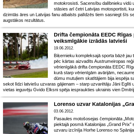
motokrosisti. Sacensību dalībnieku vidū u
stāsies arī četri Latvijas motosportisti, ku
dzimtās āres un Latvijas fanu atbalsts palīdzēs tiem sasniegt šīs 
augstākos rezultātus.
Drifta čempionāta EEDC Rīgas
veiksmīgākie izrādās latvieši
19.06.2012.
Biķernieku kompleksajā sporta bāzē jau 
pēc kārtas aizvadīts Austrumeiropas reģ
vērienīgākā drifta čempionāta EEDC Rī
kurā starp vērienīgām avārijām, necaur
dūmu mutuļiem skatītājiem bija iespēja
sekot līdzi latviešu uzvaras gājienam – starp uzvarētāju Jāni Eglīti 
vietas ieguvēju Gvido Elksni spēja iespraukties ukrainis vien Dmitrijs
Lorenso uzvar Katalonijas „Gra
03.06.2012.
Pasaules motošosejas čempionāta „Mot
piektajā posmā Katalonijas „Grand Prix” 
uzvaru izcīnīja Horhe Lorenso no Spānija