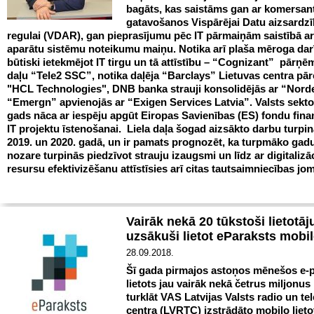
bagāts, kas saistāms gan ar komersan
gatavošanos Vispārējai Datu aizsardz
regulai (VDAR), gan pieprasījumu pēc IT pārmaiņām saistībā a
aparātu sistēmu noteikumu maiņu. Notika arī plaša mēroga dar
būtiski ietekmējot IT tirgu un tā attīstību – “Cognizant” pārņēm
daļu “Tele2 SSC”, notika daļēja “Barclays” Lietuvas centra pā
"HCL Technologies", DNB banka strauji konsolidējās ar “Norde
“Emergn” apvienojās ar “Exigen Services Latvia”. Valsts sekto
gads nāca ar iespēju apgūt Eiropas Savienības (ES) fondu fin
IT projektu īstenošanai. Liela daļa šogad aizsākto darbu turpin
2019. un 2020. gadā, un ir pamats prognozēt, ka turpmāko gadu 
nozare turpinās piedzīvot strauju izaugsmi un līdz ar digitalizā
resursu efektivizēšanu attīstīsies arī citas tautsaimniecības jo
Vairāk nekā 20 tūkstoši lietotāj
uzsākuši lietot eParaksts mobi
28.09.2018.
Šī gada pirmajos astoņos mēnešos e-
lietots jau vairāk nekā četrus miljonus 
turklāt VAS Latvijas Valsts radio un tel
centra (LVRTC) izstrādāto mobilo lieto