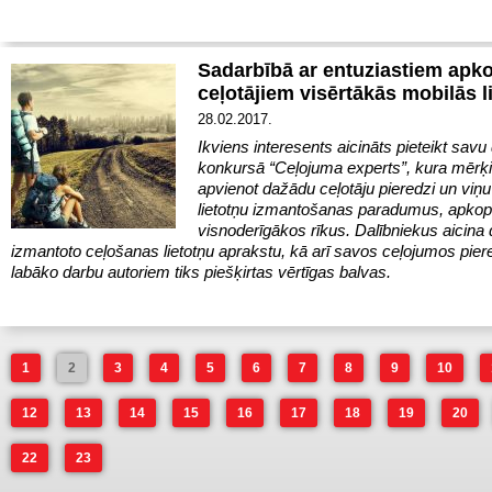
Sadarbībā ar entuziastiem apk
ceļotājiem visērtākās mobilās l
28.02.2017.
Ikviens interesents aicināts pieteikt savu 
konkursā “Ceļojuma experts”, kura mērķis
apvienot dažādu ceļotāju pieredzi un viņ
lietotņu izmantošanas paradumus, apkop
visnoderīgākos rīkus. Dalībniekus aicina d
izmantoto ceļošanas lietotņu aprakstu, kā arī savos ceļojumos pier
labāko darbu autoriem tiks piešķirtas vērtīgas balvas.
1
2
3
4
5
6
7
8
9
10
12
13
14
15
16
17
18
19
20
22
23