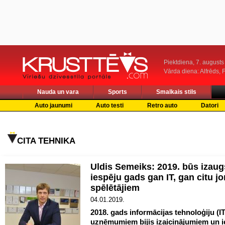
Piektdiena, 7. augusts
Vārda diena: Alfrēds, 
Nauda un vara
Sports
Smalkais stils
Auto jaunumi
Auto testi
Retro auto
Datori
CITA TEHNIKA
Uldis Semeiks: 2019. būs izau
iespēju gads gan IT, gan citu j
spēlētājiem
04.01.2019.
2018. gads informācijas tehnoloģiju (IT
uzņēmumiem bijis izaicinājumiem un 