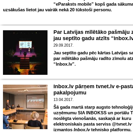
“eParaksts mobile” kopš gada sākum
uzsākušas lietot jau vairāk nekā 20 tūkstoši personu.
Par Latvijas mīlētāko pašmāju 
jau septīto gadu atzīts "Inbox.l
29.09.2017.
Jau septīto gadu pēc kārtas Latvijas s
par mīlētāko pašmāju radīto zīmolu at
“Inbox.lv”.
Inbox.lv pārņem tvnet.lv e-past
pakalpojumu
13.04.2017.
Šā gada martā starp augsto tehnoloģij
uzņēmumu SIA INBOKSS un portālu T
noslēgta vienošanās, saskaņā ar kuru
elektroniskais pasta serviss @tvnet.l
izmantos
Inbox.lv
tehnisko platformu.