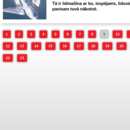
Tā ir lidmašīna ar ko, iespējams, lidos
pavisam tuvā nākotnē.
1
2
3
4
5
6
7
8
9
10
12
13
14
15
16
17
18
19
20
22
23