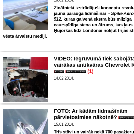
19.02.2014.
Zinātnieki izstrādājuši konceptu revol
jauna parauga lidmašīnai
- Spike Aero
512,
kuras galvenā ekstra būs milzīga
caurspīdīga siena un ātrums, kas ļaus
Ņujorkas līdz Londonai nokļūt trijās s
vēsta ārvalstu mediji.
VIDEO: Iegruvumā tiek sabojāt
vairākas antikvāras Chevrolet 
(1)
14.02.2014.
FOTO: Ar kādām lidmašīnām
pārvietosimies nākotnē?
15.01.2014.
Trīs stāvi un vairāk nekā 700 pasažieru