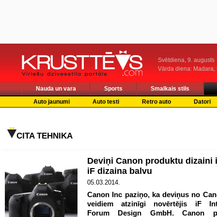
Svētdiena, 9. augusts
Vārda diena: Madara
Nauda un vara
Sports
Smalkais stils
Auto jaunumi
Auto testi
Retro auto
Datori
CITA TEHNIKA
Deviņi Canon produktu dizaini 
iF dizaina balvu
05.03.2014.
Canon Inc paziņo, ka deviņus no Can
veidiem atzinīgi novērtējis iF Int
Forum Design GmbH. Canon pr