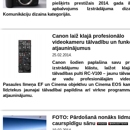
piešķirts prestižais 2014. gada i
apbalvojums Izstrādājuma di
Komunikāciju dizaina kategorijās.
Canon laiž klajā profesionālo
videokameru tālvadību un funk
atjauninājumus
25.02.2014.
Canon šodien paplašina savu pro
izstrādājumu klāstu, laižot kl
tālvadības pulti RC-V100 – jaunu tālvad
ar vadu profesionālajām video
Pasaules līmeņa EF un Cinema objektīvu un Cinema EOS kam
līdztekus jaunajai tālvadībai papildina arī virkne programm
atjauninājumu.
FOTO: Pārdošanā nonāks lidma
caurspīdīgu sānu