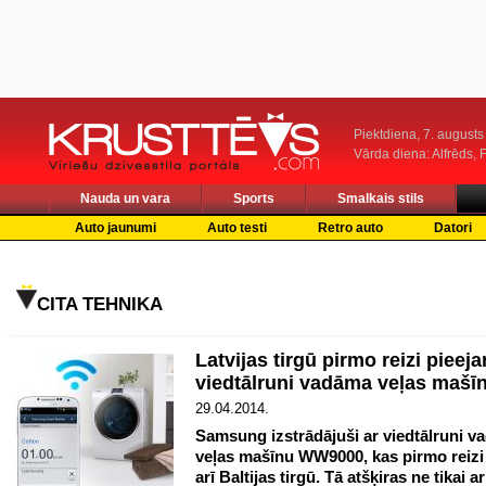
Piektdiena, 7. augusts
Vārda diena: Alfrēds, 
Nauda un vara
Sports
Smalkais stils
Auto jaunumi
Auto testi
Retro auto
Datori
CITA TEHNIKA
Latvijas tirgū pirmo reizi pieej
viedtālruni vadāma veļas mašī
29.04.2014.
Samsung izstrādājuši ar viedtālruni 
veļas mašīnu WW9000, kas pirmo reizi
arī Baltijas tirgū. Tā atšķiras ne tikai a