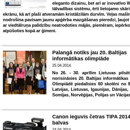
eleganto dizainu, bet arī ar inovatīvo W
tālvadības sistēmu, ērti lietojamo skār
ekrānu, kā arī plaši atveramām kristālzilām durvīm. Veļas mašī
nodrošina pavisam jaunu apģērba mazgāšanas pieredzi, ļaujot 
ar viedtālruņa palīdzību neatrodoties mājās, piemēram, iepērko
atpūšoties kopā ar ģimeni.
Palangā notiks jau 20. Baltijas
informātikas olimpiāde
25.04.2014.
No 26. - 30. aprīlim Lietuvas pilsē
norisināsies 20. Baltijas informātikas
Olimpiādē piedalīsies 60 skolēni no 9
Latvijas, Lietuvas, Igaunijas, Dānijas, 
Somijas, Norvēģijas, Polijas un Vācija
Canon ieguvis četras TIPA 201
balvas
24.04.2014.