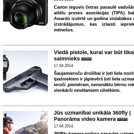
Canon ieguvis četras pasaulē vadošā
attēlu preses asociācijas (TIPA) ba
Awards izvērtē un godina vislabākos a
izstrādājumus, kas izlaisti iepri
mēnešos.
Viedā pistole, kurai var būt tika
saimnieks
17.04.2014.
Šaujamieroču drošībai ir ļoti liela noz
īpašniekiem ir jāpievērš ļoti liela uzman
ieroči ,piemēram, nenonāktu bērnu rok
vienkārši nevēlamiem cilvēkiem.
Jūs uzmanībai unikāla 360fly |
Panorāma video kamera
17.04.2014.
360Fly kamera padara pasaules uztve