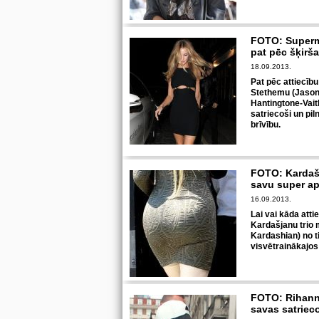
FOTO: Supermo
pat pēc šķirš
18.09.2013.
Pat pēc attiecīb
Stethemu (Jason
Hantingtone-Vaitli
satriecoši un pi
brīvību.
FOTO: Kardašj
savu super a
16.09.2013.
Lai vai kāda atti
Kardašjanu trio 
Kardashian) no ti
visvētrainākajos
FOTO: Rihann
savas satriec