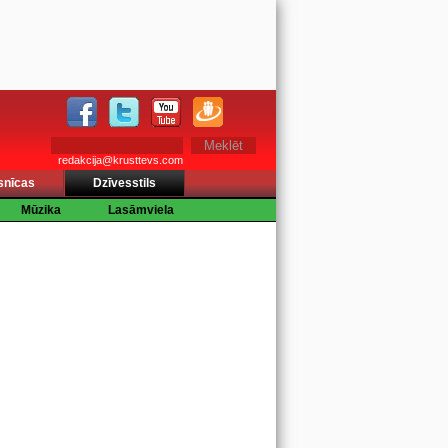
redakcija@krusttevs.com
snīcas
Dzīvesstils
Mūzika
Lasāmviela