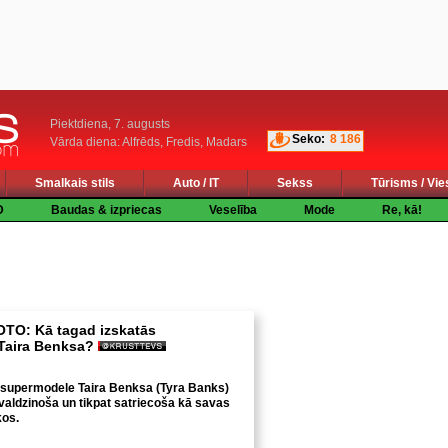
Piektdiena, 7. augusts
Seko:
8 186
Vārda diena: Alfrēds, Fredis, Madars
Smalkais stils
Auto / IT
Sekss
Tūrisms / Vie
D
Baudas & izpriecas
Veselība
Mode
Re, kā!
TO: Kā tagad izskatās
Taira Benksa?
, supermodele Taira Benksa (Tyra Banks)
 valdzinoša un tikpat satriecoša kā savas
kos.