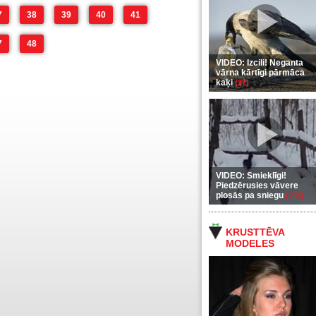
7
38
39
40
41
7
48
VIDEO: Izcili! Neganta
vārna kārtīgi pārmāca
kaķi
(37)
VIDEO: Smieklīgi!
Piedzērusies vāvere
plosās pa sniegu
(255)
KRUSTTĒVA
MODELES