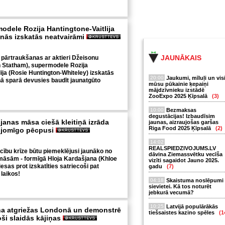
dele Rozija Hantingtone-Vaitlija
anās izskatās neatvairāmi
JAUNĀKAIS
u pārtraukšanas ar aktieri Džeisonu
 Statham), supermodele Rozija
ja (
Rosie Huntington-Whiteley
) izskatās
20:00
Jaukumi, mīluļi un vis
lnā sparā devusies baudīt jaunatgūto
mūsu pūkainie ķepaiņi
mājdzīvnieku izstādē
ZooExpo 2025 Ķīpsalā
(3)
10:00
Bezmaksas
degustācijas! Izbaudīsim
anas māsa ciešā kleitiņā izrāda
jaunas, aizraujošas garšas
Riga Food 2025 Ķīpsalā
(2)
pjomīgo pēcpusi
14:02
REALSPIEDZIVOJUMS.LV
ecību krīze būtu piemeklējusi jaunāko no
dāvina Ziemassvētku vecīša
māsām - formīgā Hloja Kardašjana (Khloe
vizīti sagaidot Jauno 2025.
esas prot izskatīties satriecoši pat
gadu
(7)
 laikos!
04:18
Skaistuma noslēpumi
sievietei. Kā tos noturēt
jebkurā vecumā?
10:25
Latvijā populārākās
a atgriežas Londonā un demonstrē
tiešsaistes kazino spēles
(1
oši slaidās kājiņas