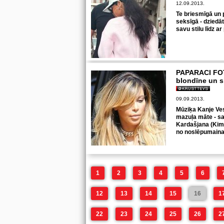
12.09.2013.
Te briesmīgā un 
seksīgā - dziedā
savu stilu līdz ar
PAPARACI FOT
blondīne un sl
09.09.2013.
Mūziķa Kanje Ve
mazuļa māte - s
Kardašjana (Kim 
no noslēpumainas
1
2
3
4
5
6
12
13
14
15
16
1
22
23
24
25
26
2