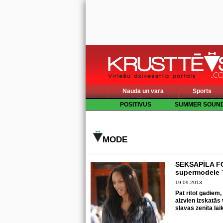
Nauda un vara
Sports
POSITIVUS
SUMMER SOUN
MODE
SEKSAPĪLA FO
supermodele 
19.09.2013.
Pat ritot gadiem
aizvien izskatās
slavas zenīta lai