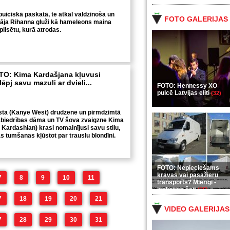
puiciskā paskatā, te atkal valdzinoša un
FOTO GALERIJAS
tāja Rihanna gluži kā hameleons maina
 pilsētu, kurā atrodas.
O: Kima Kardašjana kļuvusi
ēpj savu mazuli ar dvieli...
FOTO: Hennessy XO
pulcē Latvijas eliti
(32)
sta (Kanye West) drudzene un pirmdzimtā
abiedrības dāma un TV šova zvaigzne Kima
Kardashian) krasi nomainījusi savu stilu,
 tumšanas kļūstot par trauslu blondīni.
FOTO: Nepieciešams
kravas vai pasažieru
7
8
9
10
11
transports? Mierīgi -
ieskaties šeit
(35)
7
18
19
20
21
VIDEO GALERIJAS
7
28
29
30
31