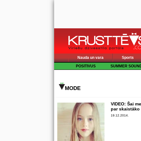
Nauda un vara
Sports
POSITIVUS
SUMMER SOUN
MODE
VIDEO: Šai mei
par skaistāko
19.12.2014.