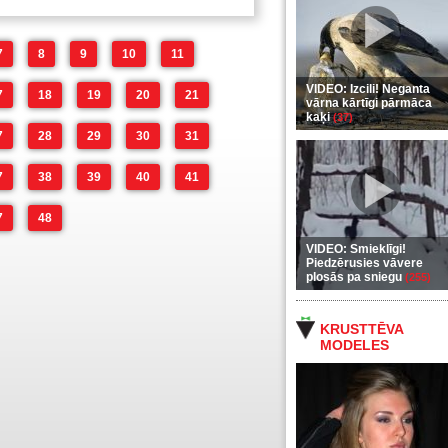
7
8
9
10
11
VIDEO: Izcili! Neganta
7
18
19
20
21
vārna kārtīgi pārmāca
kaķi
(37)
7
28
29
30
31
7
38
39
40
41
7
48
VIDEO: Smieklīgi!
Piedzērusies vāvere
plosās pa sniegu
(255)
KRUSTTĒVA
MODELES