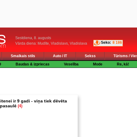
Sestdiena, 8. augusts
Seko:
8 186
Vārda diena: Mudīte, Vladislavs, Vladislava
Smalkais stils
Auto / IT
Sekss
Tūrisms / Vie
D
Baudas & izpriecas
Veselība
Mode
Re, kā!
tenei ir 9 gadi - viņa tiek dēvēta
 pasaulē
(4)