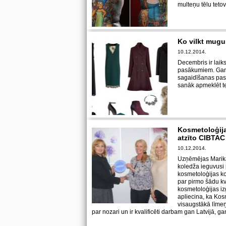
multeņu tēlu teto
Ko vilkt mugu
10.12.2014.
Decembris ir laiks
pasākumiem. Gan
sagaidīšanas pas
sanāk apmeklēt te
Kosmetoloģija
atzīto CIBTAC 
10.12.2014.
Uzņēmējas Marika
koledža ieguvusi
kosmetoloģijas ko
par pirmo šādu kv
kosmetoloģijas izg
apliecina, ka Ko
visaugstākā līmeņ
par nozari un ir kvalificēti darbam gan Latvijā, gan