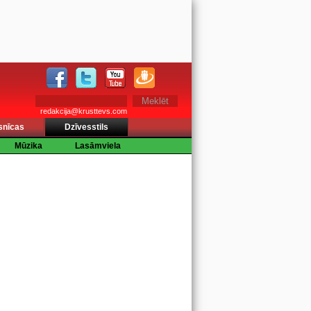
redakcija@krusttevs.com
snīcas
Dzīvesstils
Mūzika
Lasāmviela