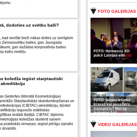
vējumu.
FOTO GALERIJAS
rā, dodoties uz svētku balli?
, kad sevišķi bieži nākas doties uz svinīgiem
 Ziemassvētku balles, gan Jaungada
ākumi, gan dažādas korporatīvās balles
FOTO: Hennessy XO
ju katru nedēļu.
pulcē Latvijas eliti
(32)
s koledža iegūst starptautiski
akreditāciju
s Ģedertes dibinātā Kosmetoloģijas
FOTO: Nepieciešams
 prestižo Starptautiskās skaistumkopšanas un
kravas vai pasažieru
nfederācijas (CIBTAC) akreditāciju, kļūstot
transports? Mierīgi -
alifikāciju ieguvušo estētiskās
ieskaties šeit
(35)
lītības iestādi Baltijā. CIBTAC diploms
smetoloģijas koledžas studenti saņem
a praktiskās iemaņas, iegūst pilnīgu izpratni
VIDEO GALERIJAS
 ārvalstīs.