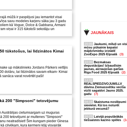
ajā mūžā ir paspējusi jau iemantot visai
ē. Viņa savu modeles karjeru sāka jau 3 gadu
moliem kā Vogue, Dolce & Gabbana, Armani
ram viņai ir 315 tūkstoši sekotāju un
JAUNĀKAIS
20:00
Jaukumi, mīluļi un vis
mūsu pūkainie ķepaiņi
150 tūkstošus, lai līdzinātos Kimai
mājdzīvnieku izstādē
ZooExpo 2025 Ķīpsalā
(3)
10:00
Bezmaksas
degustācijas! Izbaudīsim
ake up mākslinieks Jordans Pārkers veltījis
jaunas, aizraujošas garšas
0 dolāru, lai līdzinātos savam elkam- Kimai
Riga Food 2025 Ķīpsalā
(2)
ā sanāca varat novērtēt paši!
14:02
REALSPIEDZIVOJUMS.LV
dāvina Ziemassvētku vecīša
vizīti sagaidot Jauno 2025.
gadu
(7)
kā 200 "Simpsoni" tetovējumu
04:18
Skaistuma noslēpumi
sievietei. Kā tos noturēt
jebkurā vecumā?
 Austrālijas cietumsargam uz muguras
 kā 200 tetovējumi ar multenes "Simpsoni"
10:25
Latvijā populārākās
tiešsaistes kazino spēles
(1
 fanu neatradīsiet! Šim kungam pieder Ginesa
kā cilvēkam, kura ķermeni klāj visvairāk