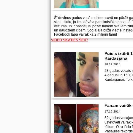
Šī deviņus gadus vecā meitene savā ne pārāk gar
skaļu titulu, jo tiek dēvēta par skaistāko pasaul
vecumā un ir paspējusi pozēt tādiem skaļiem zī
un daudziem citiem. Sociālajā bilžu vietnē Instag
Facebook lapā vairāk kā 2 miljoni fanu!
VIDEO SKATIES ŠEIT!
Puisis iztērē 
Kardašjanai
18.12.2014.
23 gadus vecais m
4 gadus un 150,00
Kardašjanai. To k
Fanam vairāk 
17.12.2014.
52 gadus vecajam
uztetovēti vairāk
tēliem. Otru tādu
Pasaules rekords 