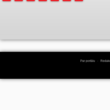
Par portālu
·
Redakc