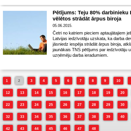
Pētījums: Teju 80% darbinieku 
vēlētos strādāt ārpus biroja
05.06.2015.
Četri no katriem pieciem aptaujātajiem j
Latvijas iedzīvotāju uzskata, ka darba de
jāsniedz iespēja strādāt ārpus biroja, atkl
jaunākais TNS pētījums par iedzīvotāju 
uzņēmēju darba ieradumiem.
1
2
3
4
5
6
7
8
9
10
12
13
14
15
16
17
18
19
20
22
23
24
25
26
27
28
29
30
32
33
34
35
36
37
38
39
40
42
43
44
45
46
47
48