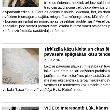
treknus ēdienus, neiztiek arī bez saldumi
tradīcija taču aicina celt galdā deviņus un
divpadsmit ēdienus. Garšīgs ēdiens ir bauda ikvienam, bet, ko darī
svētkiem ir smaguma sajūta, miegainība, vēdergraizes, klāt nākuši
kilogrami un varbūt arī nopietnākas veselības problēmas? Veselība
speciālisti pēc svētku pārmērībām iesaka ievērot mazu atslodzes p
kurā neiztrūkstoša sastāvdaļa ir ūdens.
Tirkīzzila kāzu kleita un citas šī
pavasara spilgtākās kāzu tend
21.03.2016.
Līdz ar pavasari plaukst mīlestība un tu
laiks, kas prātā sēj arī dažādus praktisk
jautājums. Vai pieturēties pie klasiskās et
mesties ekscentriska tērpa meklējumos
vēsmas un tendences kāzu modē iezīm
veikala “Lace To Love” vadītāja Evita Robežniece.
VIDEO: Interesanti! Lūk, kādas 