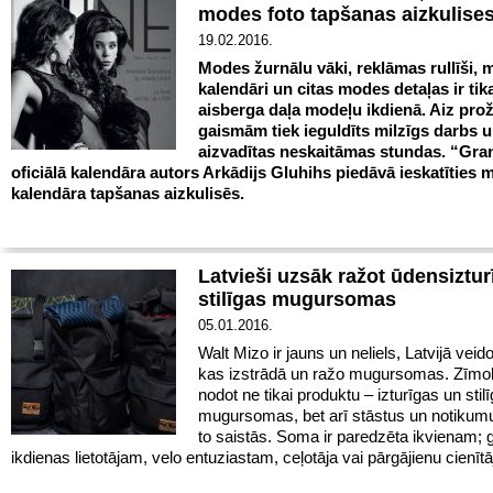
modes foto tapšanas aizkulise
19.02.2016.
Modes žurnālu vāki, reklāmas rullīši,
kalendāri un citas modes detaļas ir ti
aisberga daļa modeļu ikdienā. Aiz pro
gaismām tiek ieguldīts milzīgs darbs 
aizvadītas neskaitāmas stundas. “Gra
oficiālā kalendāra autors Arkādijs Gluhihs piedāvā ieskatīties
kalendāra tapšanas aizkulisēs.
Latvieši uzsāk ražot ūdensiztu
stilīgas mugursomas
05.01.2016.
Walt Mizo ir jauns un neliels, Latvijā veid
kas izstrādā un ražo mugursomas. Zīmol
nodot ne tikai produktu – izturīgas un stil
mugursomas, bet arī stāstus un notikumu
to saistās. Soma ir paredzēta ikvienam; 
ikdienas lietotājam, velo entuziastam, ceļotāja vai pārgājienu cienīt