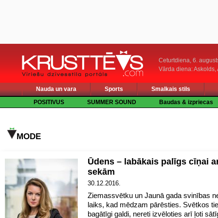
Ceturtdiena, 6. august
Vārda diena: Askolds,
Nauda un vara
Sports
Smalkais stils
POSITIVUS
SUMMER SOUND
Baudas & izpriecas
MODE
Ūdens – labākais palīgs cīņai a
sekām
30.12.2016.
Ziemassvētku un Jaunā gada svinības nere
laiks, kad mēdzam pārēsties. Svētkos tiek
bagātīgi galdi, nereti izvēloties arī ļoti sā