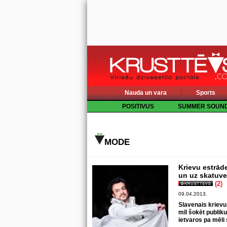
Nauda un vara
Sports
POSITIVUS
SUMMER SOUN
MODE
Krievu estrād
un uz skatuve
(2)
09.04.2013.
Slavenais krievu
mīl šokēt publi
ietvaros pa mēli 