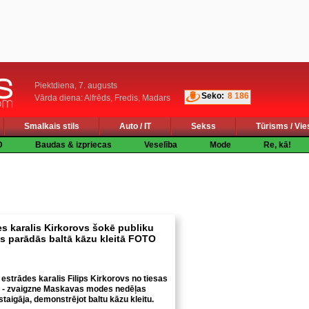
Piektdiena, 7. augusts
Seko:
8 186
Vārda diena: Alfrēds, Fredis, Madars
Smalkais stils
Auto / IT
Sekss
Tūrisms / Vie
D
Baudas & izpriecas
Veselība
Mode
Re, kā!
es karalis Kirkorovs šokē publiku
s parādās baltā kāzu kleitā FOTO
 estrādes karalis Filips Kirkorovs no tiesas
ku - zvaigzne Maskavas modes nedēļas
staigāja, demonstrējot baltu kāzu kleitu.