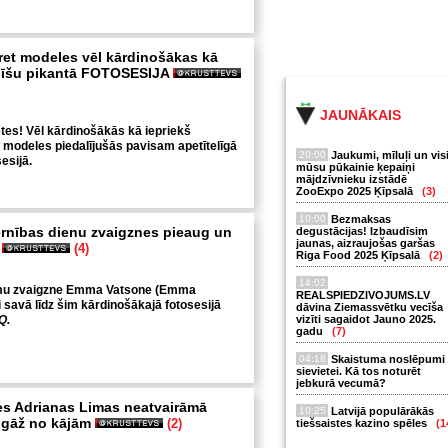
cret modeles vēl kārdinošākas kā
elīšu pikantā FOTOSESIJA
JAUNĀKAIS
etes! Vēl kārdinošākās kā iepriekš
t modeles piedalījušās pavisam apetītelīgā
20:00
Jaukumi, mīluļi un vis
esijā.
mūsu pūkainie ķepaiņi
mājdzīvnieku izstādē
ZooExpo 2025 Ķīpsalā
(3)
10:00
Bezmaksas
rnības dienu zvaigznes pieaug un
degustācijas! Izbaudīsim
jaunas, aizraujošas garšas
s
(4)
Riga Food 2025 Ķīpsalā
(2)
14:02
ilmu zvaigzne Emma Vatsone (Emma
REALSPIEDZIVOJUMS.LV
 savā līdz šim kārdinošākajā fotosesijā
dāvina Ziemassvētku vecīša
Q.
vizīti sagaidot Jauno 2025.
gadu
(7)
04:18
Skaistuma noslēpumi
sievietei. Kā tos noturēt
jebkurā vecumā?
s Adrianas Limas neatvairāmā
10:25
Latvijā populārākās
i gāž no kājām
(2)
tiešsaistes kazino spēles
(1