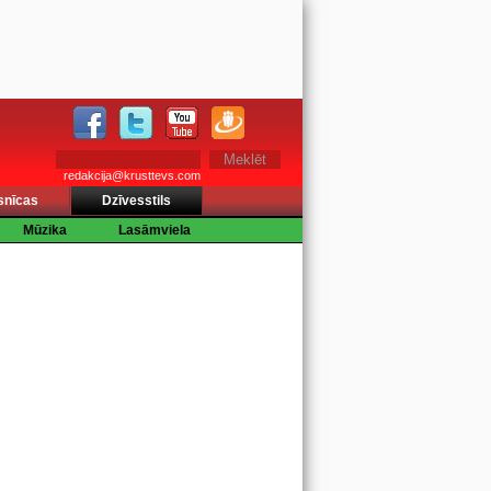
redakcija@krusttevs.com
snīcas
Dzīvesstils
Mūzika
Lasāmviela