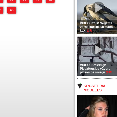
7
48
VIDEO: Izcili! Neganta
vārna kārtīgi pārmāca
kaķi
(37)
VIDEO: Smieklīgi!
Piedzērusies vāvere
plosās pa sniegu
(255)
KRUSTTĒVA
MODELES