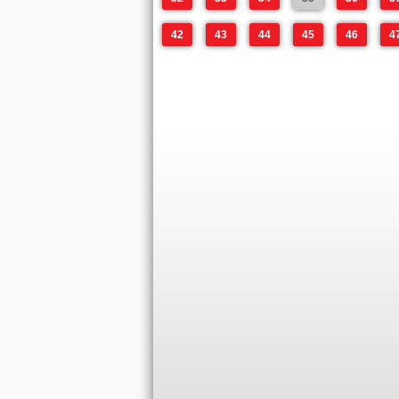
42
43
44
45
46
4