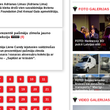
les Adrianas Limas (Adriana Lima)
 kleita droši vien savaldzināja ikvienu
FOTO GALERIJAS
l Foundation 2nd Annual Gala
apmeklētāju.
rezentē pašmāju zīmola jauno
lekciju
(4)
FOTO: Hennessy XO
pulcē Latvijas eliti
(32)
āja Liene Candy iejutusies valdzinošas
un prezentējusi pašmāju zīmola
sara / vasaras aksesuāru kolekciju ar
u – „Saplūst ar krāsām”.
7
8
9
10
11
FOTO: Nepieciešams
kravas vai pasažieru
transports? Mierīgi -
7
18
19
20
21
ieskaties šeit
(35)
7
28
29
30
31
VIDEO GALERIJAS
7
38
39
40
41