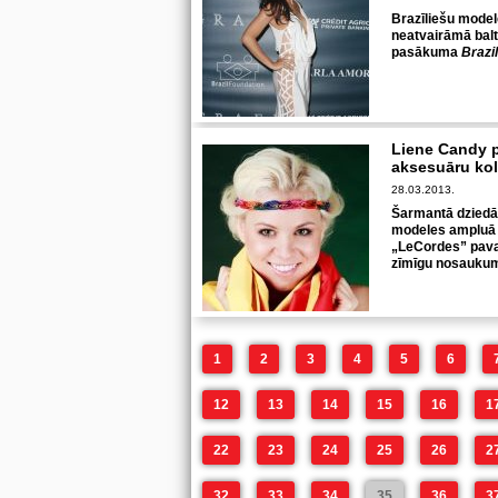
Brazīliešu mode
neatvairāmā baltā
pasākuma
Brazi
Liene Candy p
aksesuāru ko
28.03.2013.
Šarmantā dziedāt
modeles ampluā 
„LeCordes” pava
zīmīgu nosaukum
1
2
3
4
5
6
12
13
14
15
16
1
22
23
24
25
26
2
32
33
34
35
36
3