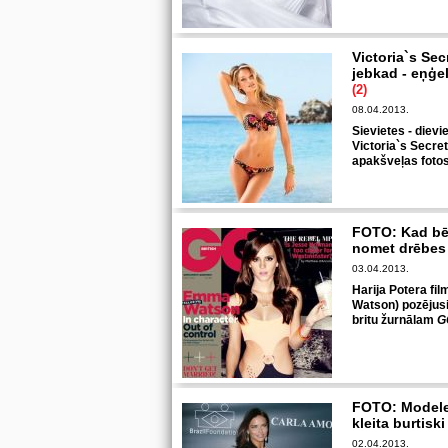
Victoria`s Se
jebkad - eņģ
(2)
08.04.2013.
Sievietes - dievi
Victoria`s Secre
apakšveļas fotos
FOTO: Kad bē
nomet drēbe
03.04.2013.
Harija Potera f
Watson) pozējusi
britu žurnālam
G
FOTO: Modele
kleita burtisk
02.04.2013.