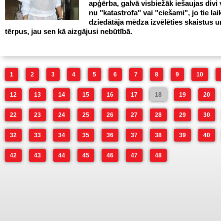
apģērba, galvā visbiežāk iešaujas divi v
nu "katastrofa" vai "ciešami", jo tie lai
dziedātāja mēdza izvēlēties skaistus 
tērpus, jau sen kā aizgājusi nebūtībā.
1
2
3
4
5
6
7
8
9
10
12
13
14
15
16
17
18
19
20
22
23
24
25
26
27
28
29
30
32
33
34
35
36
37
38
39
40
42
43
44
45
46
47
48