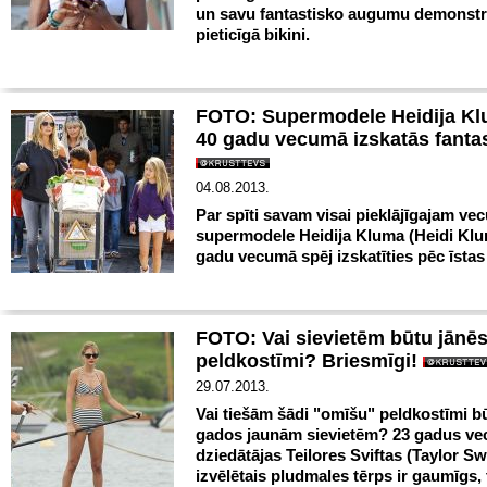
un savu fantastisko augumu demonstr
pieticīgā bikini.
FOTO: Supermodele Heidija Kl
40 gadu vecumā izskatās fantas
04.08.2013.
Par spīti savam visai pieklājīgajam v
supermodele Heidija Kluma (Heidi Klu
gadu vecumā spēj izskatīties pēc īstas
FOTO: Vai sievietēm būtu jānēs
peldkostīmi? Briesmīgi!
29.07.2013.
Vai tiešām šādi "omīšu" peldkostīmi bū
gados jaunām sievietēm? 23 gadus ve
dziedātājas Teilores Sviftas (Taylor Swi
izvēlētais pludmales tērps ir gaumīgs,