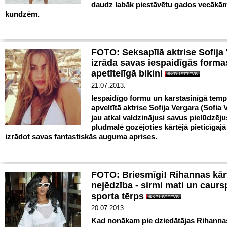
daudz labāk piestāvētu gados vecākā
kundzēm.
FOTO: Seksapīlā aktrise Sofija
izrāda savas iespaidīgās forma
apetītelīgā bikini
21.07.2013.
Iespaidīgo formu un karstasinīgā tem
apveltītā aktrise Sofija Vergara (Sofia 
jau atkal valdzinājusi savus pielūdzēju
pludmalē gozējoties kārtējā pieticīgajā 
izrādot savas fantastiskās auguma aprises.
FOTO: Briesmīgi! Rihannas kārt
nejēdzība - sirmi mati un caurs
sporta tērps
20.07.2013.
Kad nonākam pie dziedātājas Rihannas