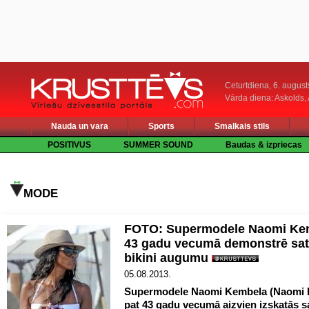
Ceturtdiena, 6. august
Vārda diena: Askolds,
Nauda un vara
Sports
Smalkais stils
POSITIVUS
SUMMER SOUND
Baudas & izpriecas
MODE
FOTO: Supermodele Naomi Ke
43 gadu vecumā demonstrē sat
bikini augumu
05.08.2013.
Supermodele Naomi Kembela (Naomi 
pat 43 gadu vecumā aizvien izskatās s