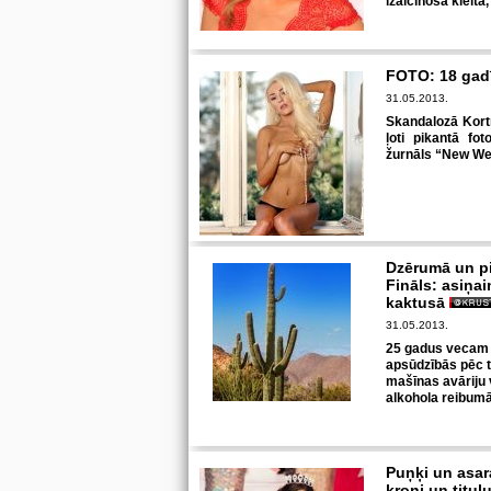
izaicinošā kleitā,
FOTO: 18 gadī
31.05.2013.
Skandalozā Kortn
ļoti pikantā fo
žurnāls “New Wee
Dzērumā un pi
Fināls: asiņai
kaktusā
31.05.2013.
25 gadus vecam 
apsūdzībās pēc ta
mašīnas avāriju 
alkohola reibumā
Puņķi un asar
kroni un titu