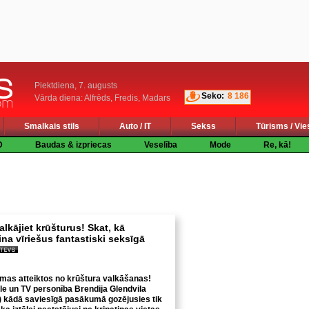
Piektdiena, 7. augusts
Seko:
8 186
Vārda diena: Alfrēds, Fredis, Madars
Smalkais stils
Auto / IT
Sekss
Tūrisms / Vie
D
Baudas & izpriecas
Veselība
Mode
Re, kā!
lkājiet krūšturus! Skat, kā
na vīriešus fantastiski seksīgā
mas atteiktos no krūštura valkāšanas!
e un TV personība Brendija Glendvila
e) kādā saviesīgā pasākumā gozējusies tik