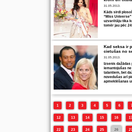
31.05.2013.
Kāds sirdi ploso
“Miss Universe”
uzvarētāju tika 
tomēr jau pēc 24h
Kad seksa ir 
cietušas no s
31.05.2013.
Izsenis dažādas 
iemantojušas ne 
talantiem, bet 
novedušas arī pie
apmeklēšanas un
1
2
3
4
5
6
12
13
14
15
16
1
22
23
24
25
26
2