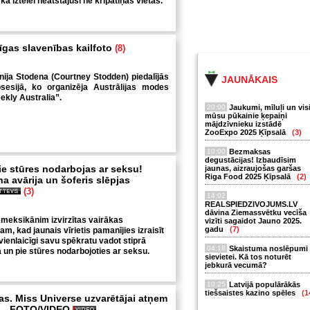
 ka iztēlei neatstājusi ne kripatiņas vietas.
gas slavenības kailfoto
(8)
ija Stodena (Courtney Stodden) piedalījās
JAUNĀKAIS
tosesijā, ko organizēja Austrālijas modes
kly Australia”.
20:00
Jaukumi, mīluļi un vis
mūsu pūkainie ķepaiņi
mājdzīvnieku izstādē
ZooExpo 2025 Ķīpsalā
(3)
10:00
Bezmaksas
degustācijas! Izbaudīsim
e stūres nodarbojas ar seksu!
jaunas, aizraujošas garšas
Riga Food 2025 Ķīpsalā
(2)
na avārija un šoferis slēpjas
(3)
14:02
REALSPIEDZIVOJUMS.LV
dāvina Ziemassvētku vecīša
meksikānim izvirzītas vairākas
vizīti sagaidot Jauno 2025.
gadu
(7)
m, kad jaunais vīrietis pamanījies izraisīt
vienlaicīgi savu spēkratu vadot stiprā
04:18
Skaistuma noslēpumi
 un pie stūres nodarbojoties ar seksu.
sievietei. Kā tos noturēt
jebkurā vecumā?
10:25
Latvijā populārākās
tiešsaistes kazino spēles
(1
as. Miss Universe uzvarētājai atņem
lu - FOTO/VIDEO