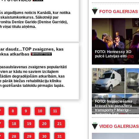
FOTO GALERIJAS
šs atgadījums noticis Kanādā, kur notika
 skaistumkonkurss. Sākotnēji par
kronēta Denīze Garido (Denise Garrido),
 viņai titulu atņēma.
par daudz...TOP zvaigznes, kas
FOTO: Hennessy XO
eksa atkarības
pulcē Latvijas eliti
(32)
pasaulslavenas zvaigznes popularitāti
vien ar kādu no saviem izcilajiem
dažādām degradējošām atkarībām, kas
 pārāk biežas rehabilitāciju klīniku
 gozēšanās tabloīdu pirmajās lapās.
FOTO: Nepieciešams
kravas vai pasažieru
transports? Mierīgi -
7
8
9
10
11
ieskaties šeit
(35)
7
18
19
20
21
VIDEO GALERIJAS
7
28
29
30
31