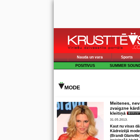
Nauda un vara
Sports
POSITIVUS
SUMMER SOUN
MODE
Meitenes, neva
zvaigzne kārdi
kleitiņā
31.05.2013.
Kaut nu visas dā
Kādreizējā model
(Brandi Glanvill