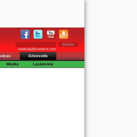
redakcija@krusttevs.com
snīcas
Dzīvesstils
Mūzika
Lasāmviela