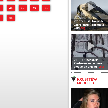
7
38
39
40
41
7
48
VIDEO: Izcili! Neganta
vārna kārtīgi pārmāca
kaķi
(37)
VIDEO: Smieklīgi!
Piedzērusies vāvere
plosās pa sniegu
(255)
KRUSTTĒVA
MODELES