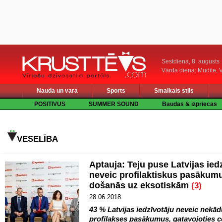
Sestdiena, 8. augusts
Vārda diena: Mudīte, V
Nauda un vara
Sports
Smalkais stils
POSITIVUS
SUMMER SOUND
Baudas & izpriecas
VESELĪBA
Aptauja: Teju puse Latvijas ied
neveic profilaktiskus pasākum
došanās uz eksotiskām
(3)
28.06.2018.
43 % Latvijas iedzīvotāju neveic nekā
profilakses pasākumus, gatavojoties 