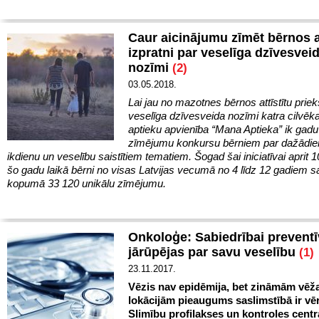
Caur aicinājumu zīmēt bērnos a
izpratni par veselīga dzīvesvei
nozīmi
(2)
03.05.2018.
Lai jau no mazotnes bērnos attīstītu priek
veselīga dzīvesveida nozīmi katra cilvēka
aptieku apvienība “Mana Aptieka” ik gadu
zīmējumu konkursu bērniem par dažādie
ikdienu un veselību saistītiem tematiem. Šogad šai iniciatīvai aprit 1
šo gadu laikā bērni no visas Latvijas vecumā no 4 līdz 12 gadiem s
kopumā 33 120 unikālu zīmējumu.
Onkoloģe: Sabiedrībai preventī
jārūpējas par savu veselību
(1)
23.11.2017.
Vēzis nav epidēmija, bet zināmām vēž
lokācijām pieaugums saslimstībā ir vē
Slimību profilakses un kontroles centr