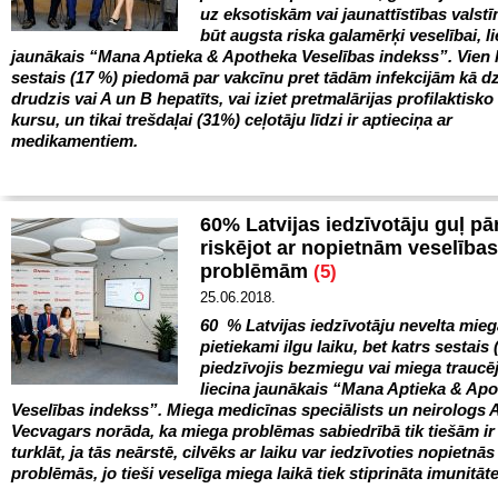
uz eksotiskām vai jaunattīstības valstī
būt augsta riska galamērķi veselībai, l
jaunākais “Mana Aptieka & Apotheka Veselības indekss”. Vien 
sestais (17 %) piedomā par vakcīnu pret tādām infekcijām kā dz
drudzis vai A un B hepatīts, vai iziet pretmalārijas profilaktisko
kursu, un tikai trešdaļai (31%) ceļotāju līdzi ir aptieciņa ar
medikamentiem.
60% Latvijas iedzīvotāju guļ pā
riskējot ar nopietnām veselības
problēmām
(5)
25.06.2018.
60 % Latvijas iedzīvotāju nevelta mie
pietiekami ilgu laiku, bet katrs sestais 
piedzīvojis bezmiegu vai miega trauc
liecina jaunākais “Mana Aptieka & Ap
Veselības indekss”. Miega medicīnas speciālists un neirologs 
Vecvagars norāda, ka miega problēmas sabiedrībā tik tiešām ir 
turklāt, ja tās neārstē, cilvēks ar laiku var iedzīvoties nopietnā
problēmās, jo tieši veselīga miega laikā tiek stiprināta imunitāte