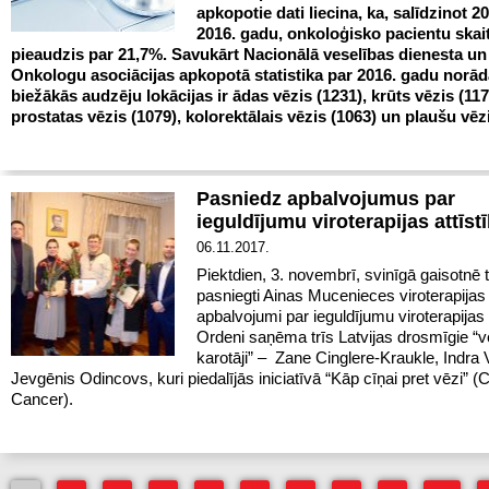
apkopotie dati liecina, ka, salīdzinot 2
2016. gadu, onkoloģisko pacientu skai
pieaudzis par 21,7%. Savukārt Nacionālā veselības dienesta un 
Onkologu asociācijas apkopotā statistika par 2016. gadu norād
biežākās audzēju lokācijas ir ādas vēzis (1231), krūts vēzis (117
prostatas vēzis (1079), kolorektālais vēzis (1063) un plaušu vēz
Pasniedz apbalvojumus par
ieguldījumu viroterapijas attīst
06.11.2017.
Piektdien, 3. novembrī, svinīgā gaisotnē t
pasniegti Ainas Mucenieces viroterapijas
apbalvojumi par ieguldījumu viroterapijas a
Ordeni saņēma trīs Latvijas drosmīgie “
karotāji” – Zane Cinglere-Kraukle, Indra
Jevgēnis Odincovs, kuri piedalījās iniciatīvā “Kāp cīņai pret vēzi” (C
Cancer).