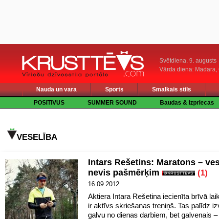
Svētdiena, 9. augusts
Vārda diena: Madara
Nauda un vara
Sports
Smalkais stils
POSITIVUS
SUMMER SOUND
Baudas & izpriecas
VESELĪBA
Intars Rešetins: Maratons – ves
nevis pašmērķim
(1)
16.09.2012.
Aktiera Intara Rešetina iecienīta brīvā la
ir aktīvs skriešanas treniņš. Tas palīdz i
galvu no dienas darbiem, bet galvenais –