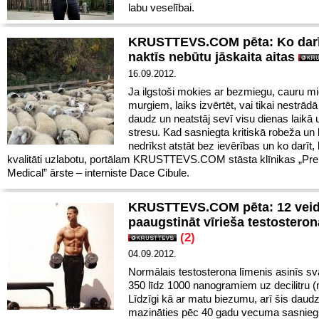
labu veselībai.
KRUSTTEVS.COM pēta: Ko darīt
naktīs nebūtu jāskaita aitas
16.09.2012.
Ja ilgstoši mokies ar bezmiegu, cauru mi
murgiem, laiks izvērtēt, vai tikai nestrād
daudz un neatstāj sevī visu dienas laikā 
stresu. Kad sasniegta kritiskā robeža u
nedrīkst atstāt bez ievērības un ko darīt, 
kvalitāti uzlabotu, portālam KRUSTTEVS.COM stāsta klīnikas „P
Medical” ārste – interniste Dace Cibule.
KRUSTTEVS.COM pēta: 12 veidi
paaugstināt vīrieša testosteron
(2)
04.09.2012.
Normālais testosterona līmenis asinīs sv
350 līdz 1000 nanogramiem uz decilitru (n
Līdzīgi kā ar matu biezumu, arī šis dau
mazināties pēc 40 gadu vecuma sasnieg