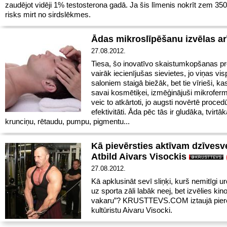
zaudējot vidēji 1% testosterona gadā. Ja šis līmenis nokrīt zem 35
risks mirt no sirdslēkmes.
Ādas mikroslīpēšanu izvēlas arī
27.08.2012.
Tiesa, šo inovatīvo skaistumkopšanas p
vairāk iecienījušas sievietes, jo viņas vis
saloniem staigā biežāk, bet tie vīrieši, ka
savai kosmētiķei, izmēģinājuši mikroferm
veic to atkārtoti, jo augsti novērtē proced
efektivitāti. Āda pēc tās ir gludāka, tvirt
krunciņu, rētaudu, pumpu, pigmentu...
Kā pievērsties aktīvam dzīves
Atbild Aivars Visockis
27.08.2012.
Kā apklusināt sevī sliņķi, kurš nemitīgi u
uz sporta zāli labāk neej, bet izvēlies kin
vakaru”? KRUSTTEVS.COM iztaujā pier
kultūristu Aivaru Visocki.