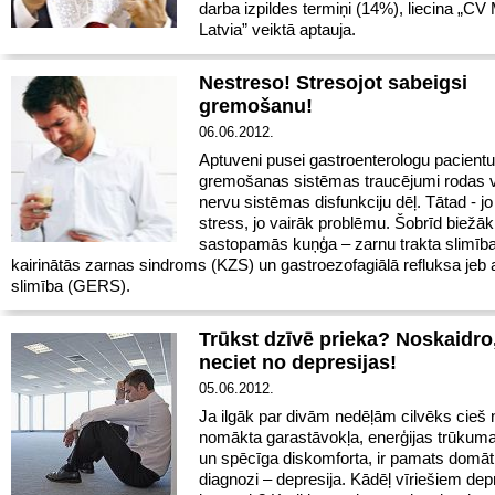
darba izpildes termiņi (14%), liecina „CV
Latvia” veiktā aptauja.
Nestreso! Stresojot sabeigsi
gremošanu!
06.06.2012.
Aptuveni pusei gastroenterologu pacientu
gremošanas sistēmas traucējumi rodas 
nervu sistēmas disfunkciju dēļ. Tātad - jo 
stress, jo vairāk problēmu. Šobrīd biežāk
sastopamās kuņģa – zarnu trakta slimības
kairinātās zarnas sindroms (KZS) un gastroezofagiālā refluksa jeb a
slimība (GERS).
Trūkst dzīvē prieka? Noskaidro,
neciet no depresijas!
05.06.2012.
Ja ilgāk par divām nedēļām cilvēks cieš n
nomākta garastāvokļa, enerģijas trūkuma,
un spēcīga diskomforta, ir pamats domāt
diagnozi – depresija. Kādēļ vīriešiem depr