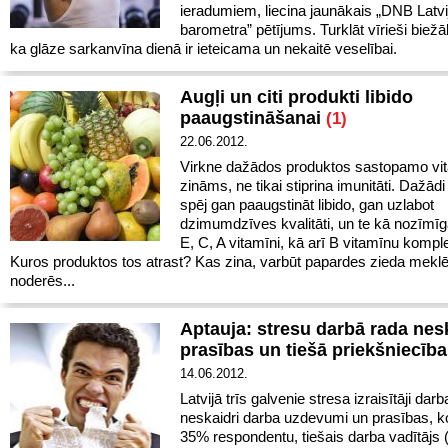
ieradumiem, liecina jaunākais „DNB Latvi
barometra” pētījums. Turklāt vīrieši biež
ka glāze sarkanvīna dienā ir ieteicama un nekaitē veselībai.
Augļi un citi produkti libido
paaugstināšanai
(1)
22.06.2012.
Virkne dažādos produktos sastopamo vi
zināms, ne tikai stiprina imunitāti. Dažādi
spēj gan paaugstināt libido, gan uzlabot
dzimumdzīves kvalitāti, un te kā nozīmīg
E, C, A vitamīni, kā arī B vitamīnu kompl
Kuros produktos tos atrast? Kas zina, varbūt papardes zieda mekl
noderēs...
Aptauja: stresu darbā rada nes
prasības un tiešā priekšniecība
14.06.2012.
Latvijā trīs galvenie stresa izraisītāji darba
neskaidri darba uzdevumi un prasības, k
35% respondentu, tiešais darba vadītājs