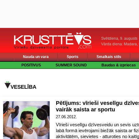
Svētdiena, 9. augusts
Vārda diena: Madara
Nauda un vara
Sports
Smalkais stils
POSITIVUS
SUMMER SOUND
Baudas & izpriecas
VESELĪBA
Pētījums: vīrieši veselīgu dzīv
vairāk saista ar sportu
27.06.2012.
Vīrieši veselīgu dzīvesveidu un sevis uz
labā formā ievērojami biežāk saista ar fi
aktivitātēm, sievietes - atturoties no kait