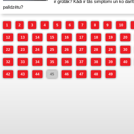
ir grūtāk? Kādi ir tās simptomi un ko darīt
palīdzētu?
1
2
3
4
5
6
7
8
9
10
12
13
14
15
16
17
18
19
20
22
23
24
25
26
27
28
29
30
32
33
34
35
36
37
38
39
40
42
43
44
45
46
47
48
49