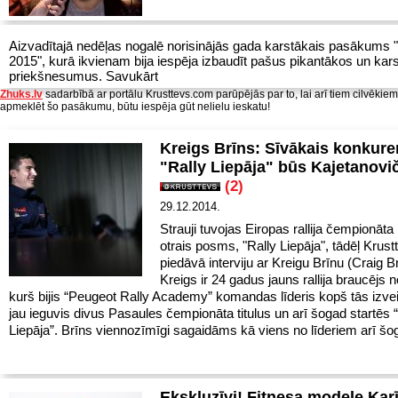
Aizvadītajā nedēļas nogalē norisinājās gada karstākais pasākums 
2015", kurā ikvienam bija iespēja izbaudīt pašus pikantākos un kar
priekšnesumus. Savukārt
Zhuks.lv
sadarbībā ar portālu Krusttevs.com parūpējās par to, lai arī tiem cilvēkie
apmeklēt šo pasākumu, būtu iespēja gūt nelielu ieskatu!
Kreigs Brīns: Sīvākais konkure
"Rally Liepāja" būs Kajetanovi
(2)
29.12.2014.
Strauji tuvojas Eiropas rallija čempionāt
otrais posms, "Rally Liepāja", tādēļ Krus
piedāvā interviju ar Kreigu Brīnu (Craig B
Kreigs ir 24 gadus jauns rallija braucējs no
kurš bijis “Peugeot Rally Academy” komandas līderis kopš tās izv
jau ieguvis divus Pasaules čempionāta titulus un arī šogad startēs 
Liepāja”. Brīns viennozīmīgi sagaidāms kā viens no līderiem arī šo
Ekskluzīvi! Fitnesa modele Kar