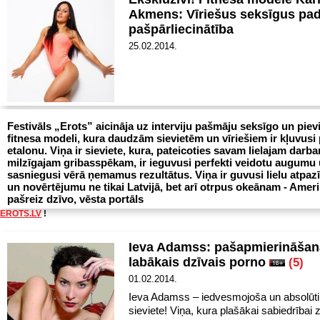
Akmens: Vīriešus seksīgus pa
pašpārliecinātība
25.02.2014.
Festivāls „Erots” aicināja uz interviju pašmāju seksīgo un piev
fitnesa modeli, kura daudzām sievietēm un vīriešiem ir kļuvusi
etalonu. Viņa ir sieviete, kura, pateicoties savam lielajam darb
milzīgajam gribasspēkam, ir ieguvusi perfekti veidotu augumu
sasniegusi vērā ņemamus rezultātus. Viņa ir guvusi lielu atpaz
un novērtējumu ne tikai Latvijā, bet arī otrpus okeānam - Ameri
pašreiz dzīvo, vēsta portāls
EROTS.LV
!
Ieva Adamss: pašapmierināšanā
labākais dzīvais porno
(5)
01.02.2014.
Ieva Adamss – iedvesmojoša un absolūti
sieviete! Viņa, kura plašākai sabiedrībai