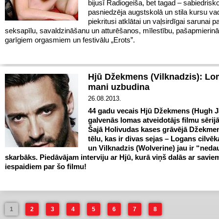
bijusī Radiogeiša, bet tagad – sabiedrisko
pasniedzēja augstskolā un stila kursu vad
piekritusi atklātai un vaļsirdīgai sarunai pa
seksapīlu, savaldzināšanu un atturēšanos, mīlestību, pašapmierin
garīgiem orgasmiem un festivālu „Erots”.
Hjū Džekmens (Vilknadzis): Lo
mani uzbudina
26.08.2013.
44 gadu vecais Hjū Džekmens (Hugh J
galvenās lomas atveidotājs filmu sērij
Šajā Holivudas kases grāvējā Džekmen
tēlu, kas ir divas sejas – Logans cilvēk
un Vilknadzis (Wolverine) jau ir “ned
skarbāks. Piedāvājam interviju ar Hjū, kurā viņš dalās ar savie
iespaidiem par šo filmu!
1
2
3
4
5
6
7
8