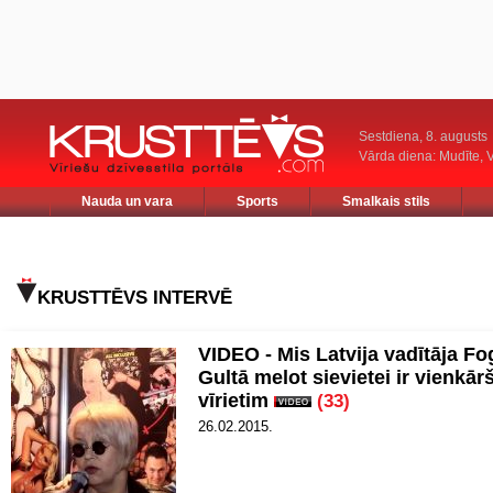
Sestdiena, 8. augusts
Vārda diena: Mudīte, V
Nauda un vara
Sports
Smalkais stils
KRUSTTĒVS INTERVĒ
VIDEO - Mis Latvija vadītāja Fo
Gultā melot sievietei ir vienkā
vīrietim
(33)
26.02.2015.