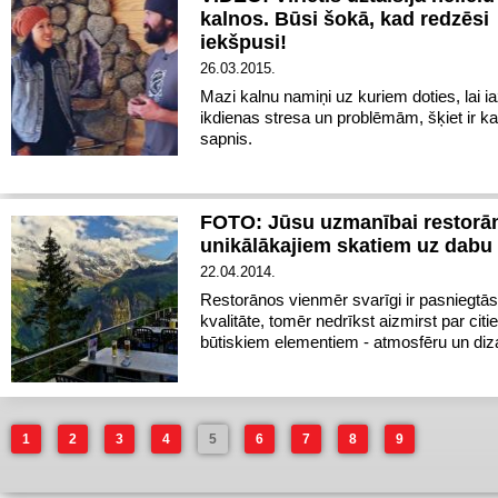
kalnos. Būsi šokā, kad redzēsi
iekšpusi!
26.03.2015.
Mazi kalnu namiņi uz kuriem doties, lai i
ikdienas stresa un problēmām, šķiet ir ka
sapnis.
FOTO: Jūsu uzmanībai restorān
unikālākajiem skatiem uz dabu
22.04.2014.
Restorānos vienmēr svarīgi ir pasniegtās
kvalitāte, tomēr nedrīkst aizmirst par cit
būtiskiem elementiem - atmosfēru un diz
1
2
3
4
5
6
7
8
9