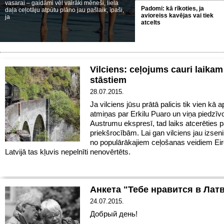
vasarai – gaidāmi vēl vairāki mēneši, liela
Padomi: kā rīkoties, ja
daļa ceļotāju atpūtu plāno jau pašlaik, īpaši,
avioreiss kavējas vai tiek
ja
atcelts
Vilciens: ceļojums cauri laikam
stāstiem
28.07.2015.
Ja vilciens jūsu prātā palicis tik vien kā 
atmiņas par Erkilu Puaro un viņa piedzī
Austrumu ekspresī, tad laiks atcerēties p
priekšrocībām. Lai gan vilciens jau izseni
no populārākajiem ceļošanas veidiem Eir
Latvijā tas kļuvis nepelnīti nenovērtēts.
Анкета "Тебе нравится в Лат
24.07.2015.
Добрый день!