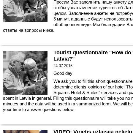
Просим Вас заполнить нашу анкету дл
чтобы узнать мнение туристов об Лат
целом. Заполнение анкеты не потреб
5 минут, а данные будут использовать
обобщенном виде. Мы благодарим Вас
ответы на вопросы ниже.
Tourist questionnaire "How do 
Latvia?"
24.07.2015.
Good day!
We ask you to fill this short questionnaire
determine clients’ opinion of our hotel "Ro
Squares Hotel & Suites" services and qual
spent in Latvia in general. Filling this questionnaire will take you no
minutes and the data will be used in a summarized form. We will be 
your time to answer questions below.
VIDEO: Vīrietis uztaisīja neliel