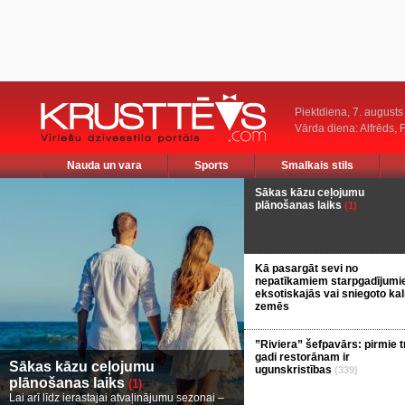
Piektdiena, 7. augusts
Vārda diena: Alfrēds, 
Nauda un vara
Sports
Smalkais stils
Sākas kāzu ceļojumu
plānošanas laiks
(1)
Kā pasargāt sevi no
nepatīkamiem starpgadījum
eksotiskajās vai sniegoto ka
zemēs
”Riviera” šefpavārs: pirmie t
gadi restorānam ir
Sākas kāzu ceļojumu
ugunskristības
(339)
plānošanas laiks
(1)
Lai arī līdz ierastajai atvaļinājumu sezonai –