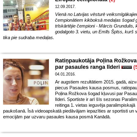
12.09.2017.
Vienā no Latvijas vēsturē veiksmīgākaji
čempionātiem kikboksā medaļas šogad 
trīskārtējie čempioni - Mārcis Grundulis, k
godalgoto 3. vietu, un Emīls Špīss, kurš 
tika pie sudraba medaļas.
Ratiņpaukotāja Poļina Rožkova
par pasaules ranga līderi
(
04.01.2016.
Ar augstiem rezultātiem 2015. gadā, aizv
piecus Pasaules kausa posmus, ratiņpau
Poļina Rožkova šogad kļuvusi par Pasau
līderi. Sportiste ir arī šīs sezonas Parali
reitinga 1. vietas ieguvēja paralimpiskajā
paukošanā. Īsā videoapskatā piedāvājam iepazīties ar sportisti un 
emocijām par uzvaru pasaules kausa posmā Kanādā.