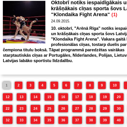
Oktobrī notiks iespaidīgākais 
krāšņākais cīņas sporta šovs L
"Klondaika Fight Arena"
(1)
24.09.2015.
10. oktobrī, "Arēnā Rīga" notiks iespa
un krāšņākais cīņas sporta šovs Latvij
"Klondaika Fight Arena". Vakara gaitā
profesionālas cīņas, tostarp duelis par
čempiona titulu boksā. Tāpat programmā paredzētas vairākas
starptautiskās cīņas ar Portugāles, Nīderlandes, Polijas, Lietu
Latvijas labāko sportistu līdzdalību.
1
2
3
4
5
6
7
8
9
10
12
13
14
15
16
17
18
19
20
22
23
24
25
26
27
28
29
30
32
33
34
35
36
37
38
39
40