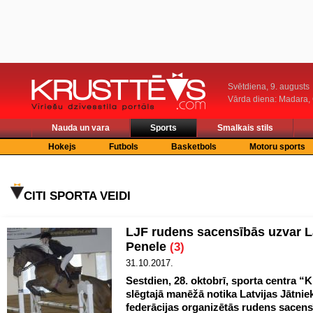
Svētdiena, 9. augusts
Vārda diena: Madara
Nauda un vara
Sports
Smalkais stils
Hokejs
Futbols
Basketbols
Motoru sports
CITI SPORTA VEIDI
LJF rudens sacensībās uzvar 
Penele
(3)
31.10.2017.
Sestdien, 28. oktobrī, sporta centra “Kl
slēgtajā manēžā notika Latvijas Jātnie
federācijas organizētās rudens sacen