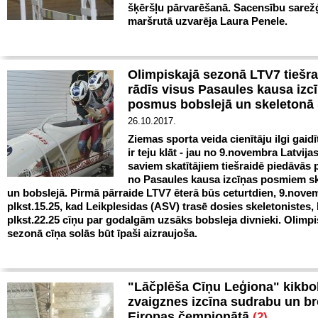
šķēršļu pārvarēšanā. Sacensību sarežģ
maršrutā uzvarēja Laura Penele.
Olimpiskajā sezonā LTV7 tiešra
rādīs visus Pasaules kausa izc
posmus bobslejā un skeletonā
26.10.2017.
Ziemas sporta veida cienītāju ilgi gaidī
ir teju klāt - jau no 9.novembra Latvijas
saviem skatītājiem tiešraidē piedāvās 
no Pasaules kausa izcīņas posmiem s
un bobslejā. Pirmā pārraide LTV7 ēterā būs ceturtdien, 9.novem
plkst.15.25, kad Leikplesidas (ASV) trasē dosies skeletonistes, 
plkst.22.25 cīņu par godalgām uzsāks bobsleja divnieki. Olimpi
sezonā cīņa solās būt īpaši aizraujoša.
"Lāčplēša Cīņu Leģiona" kikb
zvaigznes izcīna sudrabu un b
Eiropas čempionātā
(2)