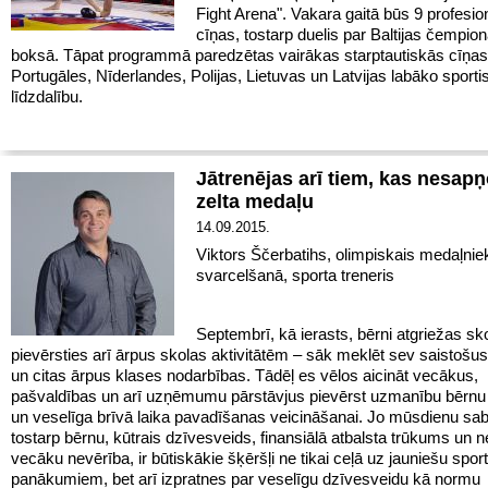
Fight Arena". Vakara gaitā būs 9 profesio
cīņas, tostarp duelis par Baltijas čempiona
boksā. Tāpat programmā paredzētas vairākas starptautiskās cīņas
Portugāles, Nīderlandes, Polijas, Lietuvas un Latvijas labāko sporti
līdzdalību.
Jātrenējas arī tiem, kas nesapņ
zelta medaļu
14.09.2015.
Viktors Ščerbatihs, olimpiskais medaļnie
svarcelšanā, sporta treneris
Septembrī, kā ierasts, bērni atgriežas sk
pievērsties arī ārpus skolas aktivitātēm – sāk meklēt sev saistošus
un citas ārpus klases nodarbības. Tādēļ es vēlos aicināt vecākus,
pašvaldības un arī uzņēmumu pārstāvjus pievērst uzmanību bērnu k
un veselīga brīvā laika pavadīšanas veicināšanai. Jo mūsdienu sab
tostarp bērnu, kūtrais dzīvesveids, finansiālā atbalsta trūkums un ne
vecāku nevērība, ir būtiskākie šķēršļi ne tikai ceļā uz jauniešu spor
panākumiem, bet arī izpratnes par veselīgu dzīvesveidu kā normu