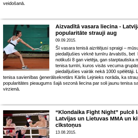
veidošanā.
Aizvadītā vasara liecina - Latvij
popularitāte strauji aug
09.09.2015.
Šī vasara tenisā aizritējusi spraigi – mūsu
piedalījušies virknē turnīru ārvalstīs, bet 
notikuši 8 gan vietēja, gan starptautiska
tenisa turnīri, kuros visās vecuma grupā
piedalījušies vairāk nekā 1000 spēlētāji. L
tenisa savienības ģenerālsekretārs Kārlis Lejnieks norāda, ka strauj
popularitātes pieaugums šajā sezonā liecina par soli jaunu tenisa 
virzienā.
“Klondaika Fight Night” pulcē 
Latvijas un Lietuvas MMA un k
cīkstoņus
13.08.2015.