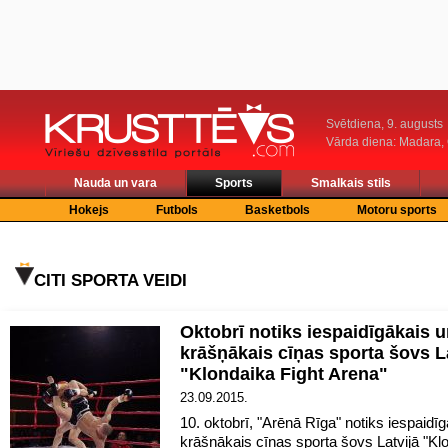
Svētdiena, 9. augusts
Vārda diena: Madara
Nauda un vara
Sports
Smalkais stils
Hokejs
Futbols
Basketbols
Motoru sports
CITI SPORTA VEIDI
Oktobrī notiks iespaidīgākais 
krāšņākais cīņas sporta šovs L
"Klondaika Fight Arena"
23.09.2015.
10. oktobrī, "Arēnā Rīga" notiks iespaidī
krāšņākais cīņas sporta šovs Latvijā "Kl