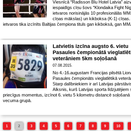
Viesnīcā “Radisson Blu Hotel Latvia” aiz
iespaidīgs cīņu šovs “Klondaika Fight Nig
ietvaros norisinājās 10 profesionālās MM
cīņas mākslas) un kikboksa (K-1) cīņas
ietvaros tika izcīnīts Baltijas čempiona tituls gan kikboksā, gan M
Latvietis izcīna augsto 6. vietu
Pasaules čempionātā vieglatlēt
veterāniem 5km soļošanā
07.08.2015.
No 4.-16.augustam Francijas pilsētā Lion
Pasaules čempionāts vieglatlētikā veter
Starp dalībniekiem ir arī Latvijas pārstāvi
Alksnis, kurš Latvijas sporta līdzjutējiem
priecīgus momentus, izcīnot 6. vietu 5 kilometru distancē soļošan
vecuma grupā.
1
2
3
4
5
6
7
8
9
10