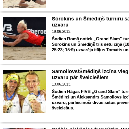
Sorokins un Šmēdiņš turnīru s
uzvaru
19.06.2013.
Šodien Romā notiek „Grand Slam” turn
Sorokins un Šmēdiņš trīs setu cīņā (18
25:23; 15:9) uzvarēja itāļus Tomatis un
Samoilovs/Šmēdiņš izcīna vieg
uzvaru pār šveiciešiem
13.06.2013.
Šodien Hāgas FIVB „Grand Slam” turn
Šmēdiņš un Aleksandrs Samoilovs izcīn
uzvaru, pārliecinoši divos setos pievei
šveiciešus.