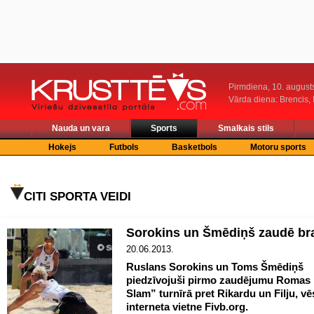
Pirmdiena, 10. august
Vārda diena: Brencis, 
Nauda un vara
Sports
Smalkais stils
Hokejs
Futbols
Basketbols
Motoru sports
CITI SPORTA VEIDI
Sorokins un Šmēdiņš zaudē bra
20.06.2013.
Ruslans Sorokins un Toms Šmēdiņš
piedzīvojuši pirmo zaudējumu Romas
Slam” turnīrā pret Rikardu un Filju, vē
interneta vietne Fivb.org.