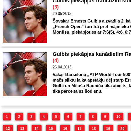
Gulbis piekāpjas francūzim Mo
(3)
29.05.2013.
Šovakar Ernests Gulbis aizvadīja 2. k
„French Open” turnīrā pret mājinieku
Monfisu, piekāpjoties ar 7:6(5), 4:6, 6:7(
Gulbis piekāpjas kanādietim 
(4)
26.04.2013.
Vakar Barselonā „ATP World Tour 500”
mačs sliktu laika apstākļu dēļ starp Er
Gulbi un Milošu Raoniču tika atcelts, 
tika pārcelta uz šodienu.
1
2
3
4
5
6
7
8
9
10
12
13
14
15
16
17
18
19
20