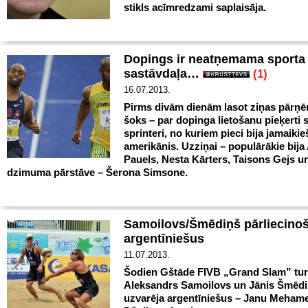
stikls acīmredzami saplaisāja.
Dopings ir neatņemama sporta
sastāvdaļa…
(1)
16.07.2013.
Pirms divām dienām lasot ziņas pārņē
šoks – par dopinga lietošanu pieķerti 
sprinteri, no kuriem pieci bija jamaikie
amerikānis. Uzziņai – populārākie bija
Pauels, Nesta Kārters, Taisons Gejs u
dzimuma pārstāve – Šerona Simsone.
Samoilovs/Šmēdiņš pārliecinoš
argentīniešus
11.07.2013.
Šodien Gštāde FIVB „Grand Slam” tur
Aleksandrs Samoilovs un Jānis Šmēdiņ
uzvarēja argentīniešus – Janu Meham