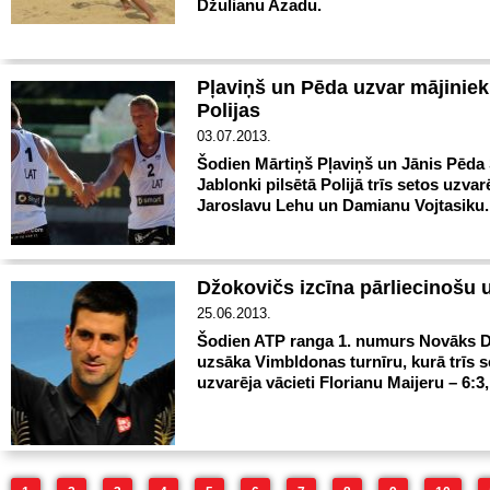
Džulianu Azadu.
Pļaviņš un Pēda uzvar mājinie
Polijas
03.07.2013.
Šodien Mārtiņš Pļaviņš un Jānis Pēda 
Jablonki pilsētā Polijā trīs setos uzvar
Jaroslavu Lehu un Damianu Vojtasiku.
Džokovičs izcīna pārliecinošu 
25.06.2013.
Šodien ATP ranga 1. numurs Novāks 
uzsāka Vimbldonas turnīru, kurā trīs s
uzvarēja vācieti Florianu Maijeru – 6:3, 