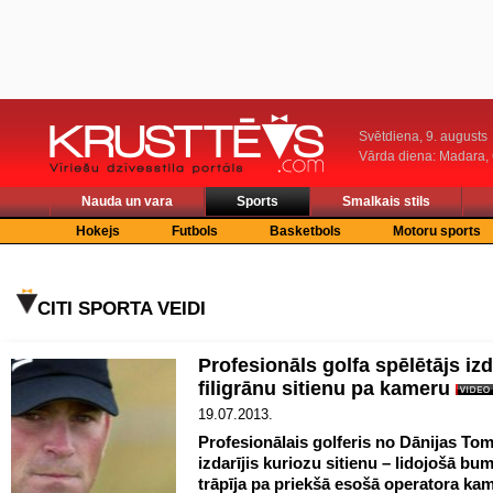
Svētdiena, 9. augusts
Vārda diena: Madara
Nauda un vara
Sports
Smalkais stils
Hokejs
Futbols
Basketbols
Motoru sports
CITI SPORTA VEIDI
Profesionāls golfa spēlētājs iz
filigrānu sitienu pa kameru
19.07.2013.
Profesionālais golferis no Dānijas To
izdarījis kuriozu sitienu – lidojošā bu
trāpīja pa priekšā esošā operatora ka