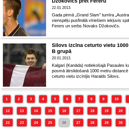
Džokovičs pret Fereru
22.01.2013.
Gada pirmā „Grand Slam” turnīra „Austra
vienspēļu pusfinālā vīriešiem iekļuvis sp
Ferers un serbs Novaks Džokovičs.
Silovs izcīna ceturto vietu 100
B grupā
20.01.2013.
Kalgari (Kanāda) notiekošajā Pasaules 
posmā ātrslidošanā 1000 metru distancē
ceturto vietu izcīnījis Haralds Silovs.
1
2
3
4
5
6
7
8
9
10
12
13
14
15
16
17
18
19
20
22
23
24
25
26
27
28
29
30