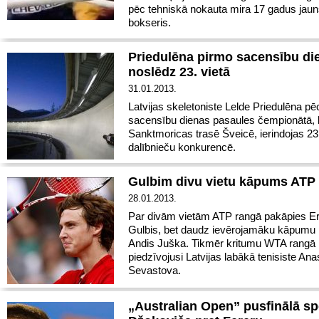
pēc tehniskā nokauta mira 17 gadus jau
bokseris.
Priedulēna pirmo sacensību di
noslēdz 23. vietā
31.01.2013.
Latvijas skeletoniste Lelde Priedulēna p
sacensību dienas pasaules čempionātā, 
Sanktmoricas trasē Šveicē, ierindojas 23.
dalībnieču konkurencē.
Gulbim divu vietu kāpums ATP
28.01.2013.
Par divām vietām ATP rangā pakāpies E
Gulbis, bet daudz ievērojamāku kāpumu p
Andis Juška. Tikmēr kritumu WTA rangā
piedzīvojusi Latvijas labākā tenisiste Ana
Sevastova.
„Australian Open” pusfinālā sp