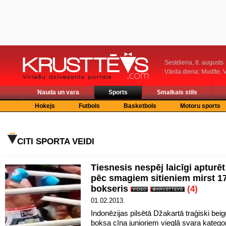
Sestdiena, 8. augusts
Vārda diena: Mudīte, V
Nauda un vara
Sports
Smalkais stils
Hokejs
Futbols
Basketbols
Motoru sports
CITI SPORTA VEIDI
Tiesnesis nespēj laicīgi apturēt
pēc smagiem sitieniem mirst 1
bokseris
(4)
01.02.2013.
Indonēzijas pilsētā Džakartā traģiski bei
boksa cīņa junioriem vieglā svara kategori