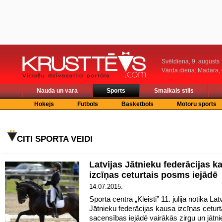
Svētdiena, 9. augusts
Vārda diena: Madara
Nauda un vara
Sports
Smalkais stils
Hokejs
Futbols
Basketbols
Motoru sports
CITI SPORTA VEIDI
Latvijas Jātnieku federācijas k
izcīņas ceturtais posms iejādē
14.07.2015.
Sporta centrā „Kleisti” 11. jūlijā notika Lat
Jātnieku federācijas kausa izcīņas cetu
sacensības iejādē vairākās zirgu un jātn