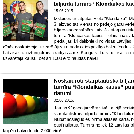
biljarda turnīrs “Klondaikas ka
15.06.2015.
Izklaides un atpūtas vietā “Klondaika”, Me
3, aizvadītas vienas no pēdējo gadu vēr
biljarda sacensībām Latvijā - starptautiskā
turnīra “Klondaikas kauss” lielais fināls. T
piedalījās 14 dalībnieki no visas Latvijas,
cīņās noskaidrojot uzvarētājus un sadalot iespaidīgo balvu fondu - 2
Labākais un izturīgākais izrādījās Jānis Kaugurs, kurš ne tikai izcīn
uzvarētāja kausu, bet arī 1000 eiro naudas balvu.
Noskaidroti starptautiskā bilja
turnīra “Klondaikas kauss” pus
datumi
02.06.2015.
Jau no šī gada janvāra visā Latvijā noris
starptautiskais biljarda turnīrs “Klondaik
Nupat noslēgusies pirmā atlases kārta, n
pusfinālistus. Turnīrs notiek 12 Latvijas p
kopējo balvu fondu 2 000 eiro!