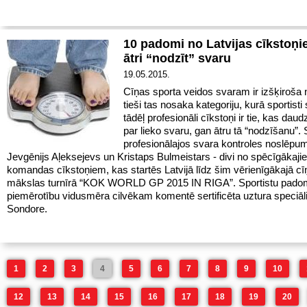
10 padomi no Latvijas cīkstoņi
ātri “nodzīt” svaru
19.05.2015.
Cīņas sporta veidos svaram ir izšķiroša 
tieši tas nosaka kategoriju, kurā sportisti 
tādēļ profesionāli cīkstoņi ir tie, kas dau
par lieko svaru, gan ātru tā “nodzīšanu”.
profesionālajos svara kontroles noslēpu
Jevgēnijs Aļeksejevs un Kristaps Bulmeistars - divi no spēcīgākaji
komandas cīkstoņiem, kas startēs Latvijā līdz šim vērienīgākajā c
mākslas turnīrā “KOK WORLD GP 2015 IN RIGA”. Sportistu pado
piemērotību vidusmēra cilvēkam komentē sertificēta uztura speciāl
Sondore.
1
2
3
4
5
6
7
8
9
10
12
13
14
15
16
17
18
19
20