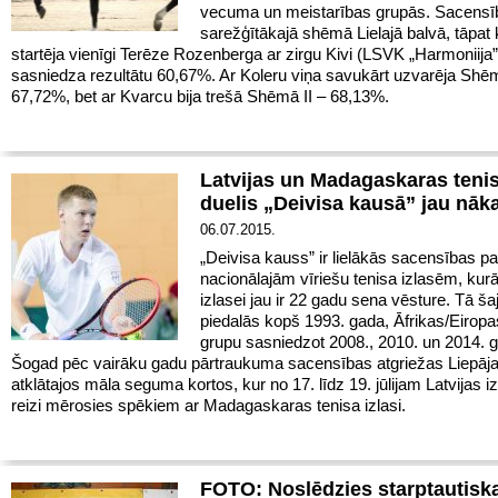
vecuma un meistarības grupās. Sacensī
sarežģītākajā shēmā Lielajā balvā, tāpat 
startēja vienīgi Terēze Rozenberga ar zirgu Kivi (LSVK „Harmoniija”
sasniedza rezultātu 60,67%. Ar Koleru viņa savukārt uzvarēja Shēm
67,72%, bet ar Kvarcu bija trešā Shēmā II – 68,13%.
Latvijas un Madagaskaras tenis
duelis „Deivisa kausā” jau nā
06.07.2015.
„Deivisa kauss” ir lielākās sacensības p
nacionālajām vīriešu tenisa izlasēm, kurā
izlasei jau ir 22 gadu sena vēsture. Tā š
piedalās kopš 1993. gada, Āfrikas/Eiropa
grupu sasniedzot 2008., 2010. un 2014. 
Šogad pēc vairāku gadu pārtraukuma sacensības atgriežas Liepāj
atklātajos māla seguma kortos, kur no 17. līdz 19. jūlijam Latvijas i
reizi mērosies spēkiem ar Madagaskaras tenisa izlasi.
FOTO: Noslēdzies starptautisk