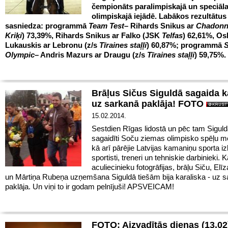
čempionāts paralimpiskajā un speciāla
olimpiskajā iejādē. Labākos rezultātus
sasniedza: programmā
Team Test
– Rihards Snikus ar
Chadonn
Kriķi
) 73,39%,
Rihards Snikus ar Falko (JSK
Telfas
) 62,61%, Os
Lukauskis ar Lebronu (z/s
Tīraines staļļi
) 60,87%; programmā
S
Olympic
–
Andris Mazurs ar Draugu (z/s
Tīraines staļļi
) 59,75%.
Brāļus Sičus Siguldā sagaida ka
uz sarkanā paklāja! FOTO
15.02.2014.
Sestdien Rīgas lidostā un pēc tam Siguld
sagaidīti Soču ziemas olimpisko spēļu me
kā arī pārējie Latvijas kamaniņu sporta i
sportisti, treneri un tehniskie darbinieki. K
aculiecinieku fotogrāfijas, brāļu Siču,
Elī
un Mārtiņa Rubeņa uzņemšana Siguldā tiešām bija karaliska - uz 
paklāja. Un viņi to ir godam pelnījuši! APSVEICAM!
FOTO: Aizvadītās dienas (13.02