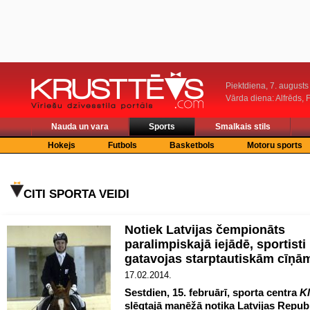
Piektdiena, 7. augusts
Vārda diena: Alfrēds, 
Nauda un vara
Sports
Smalkais stils
Hokejs
Futbols
Basketbols
Motoru sports
CITI SPORTA VEIDI
Notiek Latvijas čempionāts
paralimpiskajā iejādē, sportisti
gatavojas starptautiskām cīņā
17.02.2014.
Sestdien, 15. februārī, sporta centra
Kl
slēgtajā manēžā notika Latvijas Repub