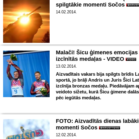
spilgtākie momenti Sočos
14.02.2014.
Malači! Šicu ģimenes emocijas
izcīnītās medaļas - VIDEO
13.02.2014.
Aizvadītais vakars bija spilgts brīdis L
sportā, jo brāļi Andris un Juris Šici Lat
izcīnīja bronzas medaļu. Piedāvājam a
veidoto sižetu, kurā Šicu ģimene dalā
pēc iegūtās medaļas.
FOTO: Aizvadītās dienas labāk
momenti Sočos
12.02.2014.