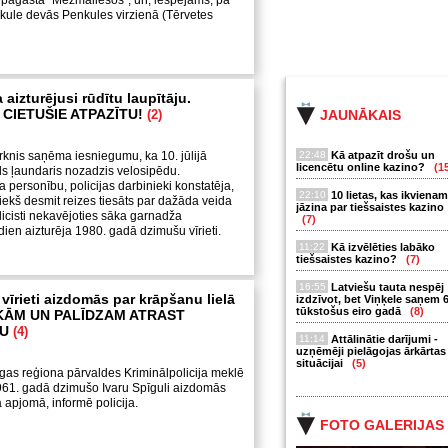
 pagasta "Mežmaliešos", un, iespējams, pa
kule devās Penkules virzienā (Tērvetes
 aizturējusi rūdītu laupītāju.
 CIETUŠIE ATPAZĪTU!
(2)
JAUNĀKAIS
rknis saņēma iesniegumu, ka 10. jūlijā
22:48
Kā atpazīt drošu un
licencētu online kazino?
(1
ds ļaundaris nozadzis velosipēdu.
 personību, policijas darbinieki konstatēja,
22:10
10 lietas, kas ikvienam
priekš desmit reizes tiesāts par dažāda veida
jāzina par tiešsaistes kazino
icisti nekavējoties sāka garnadža
(7)
ien aizturēja 1980. g
adā dzimušu vīrieti.
11:22
Kā izvēlēties labāko
tiešsaistes kazino?
(7)
16:55
Latviešu tauta nespēj
 vīrieti aizdomās par krāpšanu lielā
izdzīvot, bet Viņķele saņem 
tūkstošus eiro gadā
(8)
AKĀM UN PALĪDZAM ATRAST
KU
(4)
11:14
Attālinātie darījumi -
uzņēmēji pielāgojas ārkārtas
situācijai
(5)
Rīgas reģiona pārvaldes Kriminālpolicija meklē
961. gadā dzimušo Ivaru Spīguli aizdomās
 apjomā, informē policija.
FOTO GALERIJAS