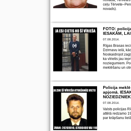
novadā, Tērvetes
ceļu Tērvete–Pen
novads).
FOTO: policija
IESAKĀM, LAI
07.08.2014.
Rīgas Brasas ieci
Dzirnavu ielā, kā
Noskaidrojot zagļa
ka vīrietis jau ie
noziegumiem. Pol
meklēšanu un otrd
Policija meklē
apjomā. IES
NOZIEDZNIE
07.08.2014.
Valsts policijas 
attēlā redzamo 1
par krāpšanu lielā