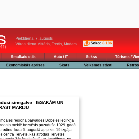
Piektdiena, 7. augusts
Seko:
8 186
Vārda diena: Alfrēds, Fredis, Madars
Smalkais stils
Auto / IT
Sekss
Tūrisms / Vie
Ekonomiskās aprises
Skats
Veiksmes stāsti
Retros
udusi sirmgalve - IESAKĀM UN
RAST MARIJU
Zemgales reģiona pārvaldes Dobeles iecirkņa
s nodaļa meklē bezvēsts pazudušo 1929. gadā
redinu, kura 6. augustā ap plkst. 19 izgāja
s centra Tērvete, kas atrodas Tērvetes