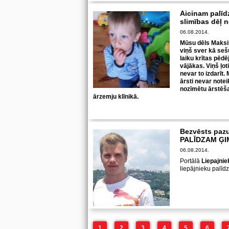
Aicinam palīd
slimības dēļ n
06.08.2014.
Mūsu dēls Maksim
viņš sver kā seš
laiku krītas pēdē
vājākas. Viņš ļoti
nevar to izdarīt.
ārsti nevar notei
nozīmētu ārstēša
ārzemju klīnikā.
Bezvēsts pazu
PALĪDZAM ĢI
06.08.2014.
Portālā
Liepajnie
liepājnieku palīd
1
2
3
4
5
6