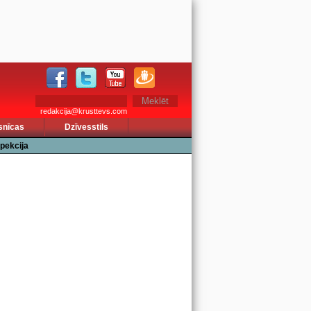
redakcija@krusttevs.com
snīcas
Dzīvesstils
pekcija