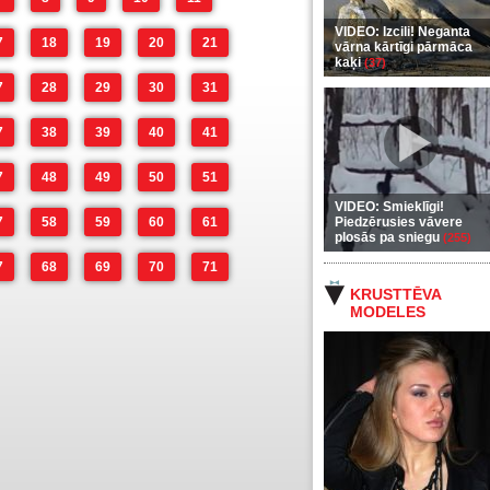
VIDEO: Izcili! Neganta
7
18
19
20
21
vārna kārtīgi pārmāca
kaķi
(37)
7
28
29
30
31
7
38
39
40
41
7
48
49
50
51
VIDEO: Smieklīgi!
7
58
59
60
61
Piedzērusies vāvere
plosās pa sniegu
(255)
7
68
69
70
71
KRUSTTĒVA
MODELES