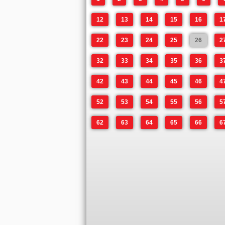
12
13
14
15
16
1
22
23
24
25
26
2
32
33
34
35
36
3
42
43
44
45
46
4
52
53
54
55
56
5
62
63
64
65
66
6