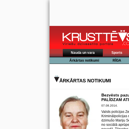
Nauda un vara
Sports
Ārkārtas notikumi
RĪGA
ĀRKĀRTAS NOTIKUMI
Bezvēsts paz
PALĪDZAM AT
07.08.2014.
Valsts policijas 
Kriminālpolicija
dzimušo Mariju Se
no sociālā aprūpe