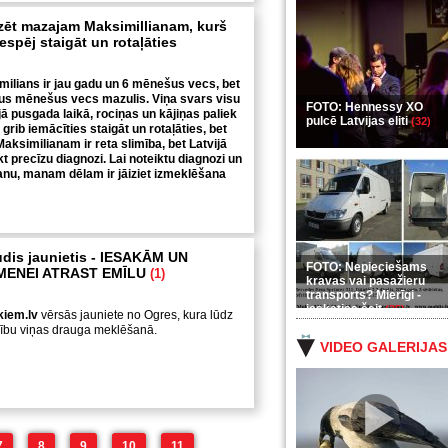
zēt mazajam Maksimillianam, kurš
espēj staigāt un rotaļāties
ilians ir jau gadu un 6 mēnešus vecs, bet
us mēnešus vecs mazulis. Viņa svars visu
FOTO: Hennessy XO
jā pusgada laikā, rociņas un kājiņas paliek
pulcē Latvijas eliti
(32)
 grib iemācīties staigāt un rotaļāties, bet
 Maksimilianam ir reta slimība, bet Latvijā
kt precīzu diagnozi. Lai noteiktu diagnozi un
nu, manam dēlam ir jāiziet izmeklēšana
dis jaunietis - IESAKĀM UN
FOTO: Nepieciešams
MENEI ATRAST EMĪLU
(1)
kravas vai pasažieru
transports? Mierīgi -
ieskaties šeit
(35)
kiem.lv
vērsās jauniete no Ogres, kura lūdz
zību viņas drauga meklēšanā.
VIDEO GALERIJAS
7
8
9
10
11