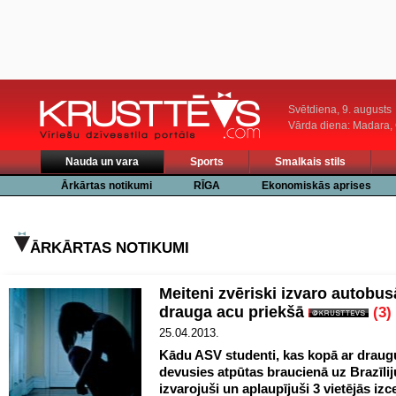
Svētdiena, 9. augusts
Vārda diena: Madara
Nauda un vara
Sports
Smalkais stils
Ārkārtas notikumi
RĪGA
Ekonomiskās aprises
ĀRKĀRTAS NOTIKUMI
Meiteni zvēriski izvaro autobus
drauga acu priekšā
(3)
25.04.2013.
Kādu ASV studenti, kas kopā ar draugu
devusies atpūtas braucienā uz Brazīliju
izvarojuši un aplaupījuši 3 vietējās iz