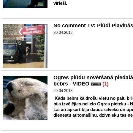
vīrieši.
No comment TV: Plūdi Pļaviņā
20.04.2013.
Ogres plūdu novēršanā piedalā
bebrs - VIDEO
(1)
20.04.2013.
Kāds bebrs kā drošu vietu no palu b
bija izvēlējies nelielo Ogres pieteku - N
Lai arī apkārt bija daudz cilvēku un op
dienestu automašīnu, dzīvnieku tas neb