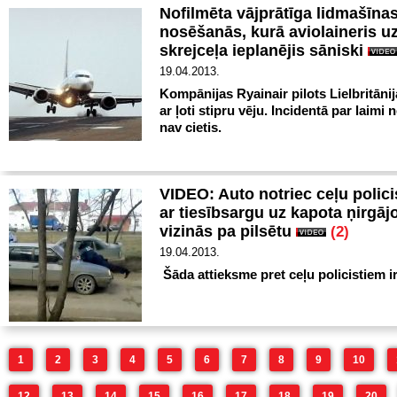
Nofilmēta vājprātīga lidmašīna
nosēšanās, kurā aviolaineris u
skrejceļa ieplanējis sāniski
19.04.2013.
Kompānijas Ryainair pilots Lielbritānijā
ar ļoti stipru vēju. Incidentā par laimi 
nav cietis.
VIDEO: Auto notriec ceļu polici
ar tiesībsargu uz kapota ņirgāj
vizinās pa pilsētu
(2)
19.04.2013.
Šāda attieksme pret ceļu policistiem ir
1
2
3
4
5
6
7
8
9
10
12
13
14
15
16
17
18
19
20