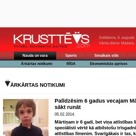
Svētdiena, 9. augusts
Vārda diena: Madara
Nauda un vara
Sports
Smalkais stils
Ārkārtas notikumi
RĪGA
Ekonomiskās aprises
ĀRKĀRTAS NOTIKUMI
Palīdzēsim 6 gadus vecajam M
sākt runāt
05.02.2014.
Mārtiņam ir 6 gadi, bet viņa attīstības 
speciālisti vērtē kā atbilstošu trīsgadn
attīstības līmenim. Svarīgākais ir tas, k