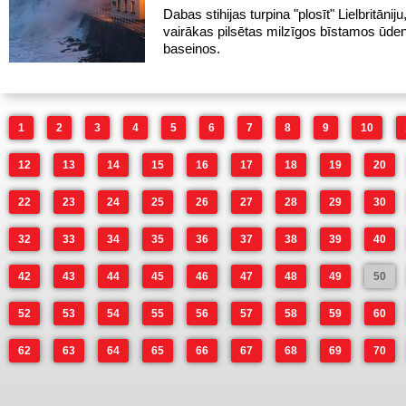
Dabas stihijas turpina "plosīt" Lielbritānij
vairākas pilsētas milzīgos bīstamos ūde
baseinos.
1
2
3
4
5
6
7
8
9
10
12
13
14
15
16
17
18
19
20
22
23
24
25
26
27
28
29
30
32
33
34
35
36
37
38
39
40
42
43
44
45
46
47
48
49
50
52
53
54
55
56
57
58
59
60
62
63
64
65
66
67
68
69
70