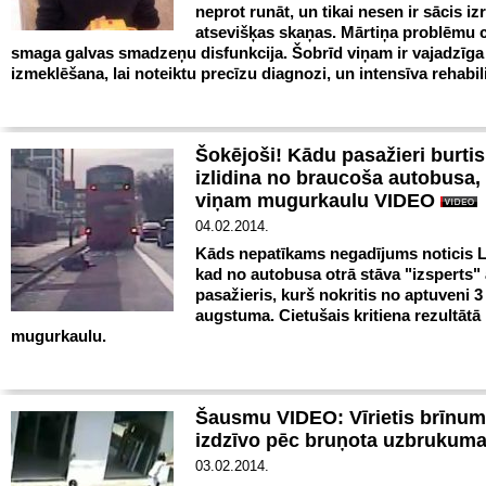
neprot runāt, un tikai nesen ir sācis iz
atsevišķas skaņas. Mārtiņa problēmu c
smaga galvas smadzeņu disfunkcija. Šobrīd viņam ir vajadzīga
izmeklēšana, lai noteiktu precīzu diagnozi, un intensīva rehabili
Šokējoši! Kādu pasažieri burtis
izlidina no braucoša autobusa,
viņam mugurkaulu VIDEO
04.02.2014.
Kāds nepatīkams negadījums noticis 
kad no autobusa otrā stāva "izsperts" 
pasažieris, kurš nokritis no aptuveni 
augstuma. Cietušais kritiena rezultātā 
mugurkaulu.
Šausmu VIDEO: Vīrietis brīnum
izdzīvo pēc bruņota uzbrukum
03.02.2014.