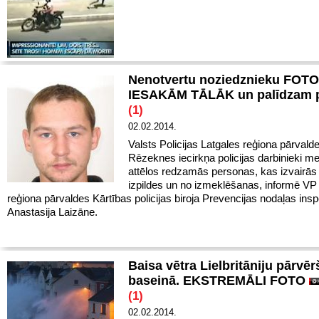
Nenotvertu noziedznieku FOTO
IESAKĀM TĀLĀK un palīdzam po
(1)
02.02.2014.
Valsts Policijas Latgales reģiona pārvald
Rēzeknes iecirkņa policijas darbinieki me
attēlos redzamās personas, kas izvairās
izpildes un no izmeklēšanas, informē VP
reģiona pārvaldes Kārtības policijas biroja Prevencijas nodaļas ins
Anastasija Laizāne.
Baisa vētra Lielbritāniju pārvēr
baseinā. EKSTREMĀLI FOTO
(1)
02.02.2014.