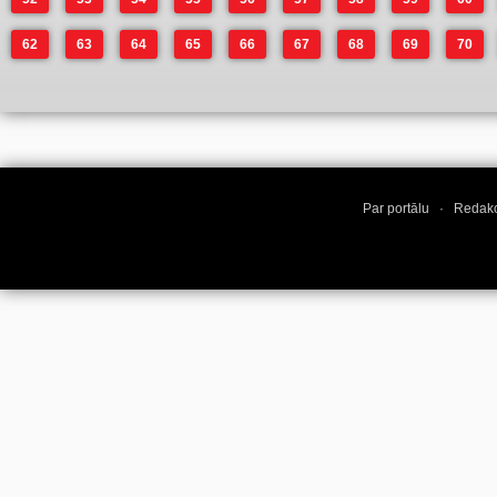
62
63
64
65
66
67
68
69
70
Par portālu
·
Redakc