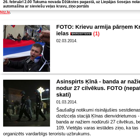
26. februārī 2.00 Tukuma novada Džūkstes pagastā, uz Liepājas šosejas nola
automašīna ar sieviešu veļas kravu, ziņo portāls
Ntz.lv
.
FOTO: Krievu armija pārņem K
ielas
(1)
02.03.2014.
Asinspirts Ķīnā - banda ar naž
nodur 27 cilvēkus. FOTO (nepa
skati)
01.03.2014.
Šaušalīgi notikumi risinājušies sestdiena
dzelzceļa stacijā Ķīnas dienvidrietumos -
banda ar nažiem nodūruši 27 cilvēkus, be
109. Vietējās varas iestādes ziņo, ka tas ir
organizēts vardarbīgs teroristu uzbrukums.