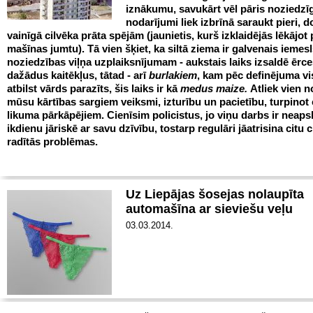
iznākumu, savukārt vēl pāris noziedzī
nodarījumi liek izbrīnā saraukt pieri, 
vainīgā cilvēka prāta spējām (jaunietis, kurš izklaidējās lēkājot 
mašīnas jumtu). Tā vien šķiet, ka siltā ziema ir galvenais iemes
noziedzības viļņa uzplaiksnījumam - aukstais laiks izsaldē ērc
dažādus kaitēkļus, tātad - arī
burlakiem
, kam pēc definējuma vi
atbilst vārds parazīts, šis laiks ir kā
medus maize.
Atliek vien n
mūsu kārtības sargiem veiksmi, izturību un pacietību, turpinot 
likuma pārkāpējiem. Cienīsim policistus, jo viņu darbs ir neap
ikdienu jāriskē ar savu dzīvību, tostarp regulāri jāatrisina citu 
radītās problēmas.
Uz Liepājas šosejas nolaupīta
automašīna ar sieviešu veļu
03.03.2014.