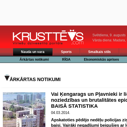
Svētdiena, 9. augusts
Vārda diena: Madara
Nauda un vara
Sports
Smalkais stils
Ārkārtas notikumi
RĪGA
Ekonomiskās aprises
ĀRKĀRTAS NOTIKUMI
Vai Ķengarags un Pļavnieki ir li
noziedzības un brutalitātes epi
BAISĀ STATISTIKA
04.03.2014.
Apskatoties pēdējo nedēļu policijas zi
baisi. Vairāki negadījumi beigušies ar l