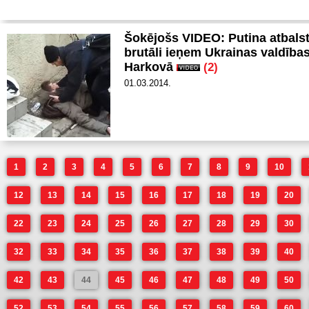
Šokējošs VIDEO: Putina atbalstī
brutāli ieņem Ukrainas valdība
Harkovā
(2)
01.03.2014.
1
2
3
4
5
6
7
8
9
10
12
13
14
15
16
17
18
19
20
22
23
24
25
26
27
28
29
30
32
33
34
35
36
37
38
39
40
42
43
44
45
46
47
48
49
50
52
53
54
55
56
57
58
59
60