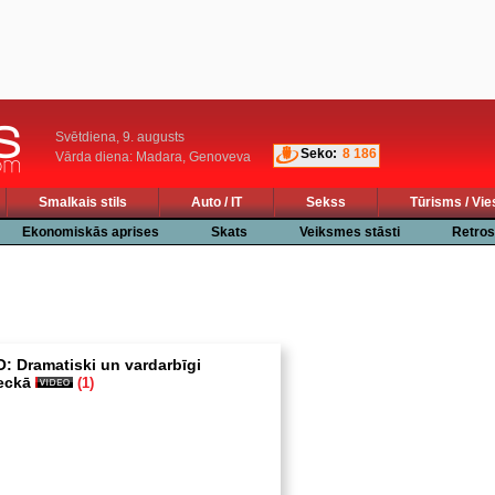
Svētdiena, 9. augusts
Seko:
8 186
Vārda diena: Madara, Genoveva
Smalkais stils
Auto / IT
Sekss
Tūrisms / Vie
Ekonomiskās aprises
Skats
Veiksmes stāsti
Retros
 Dramatiski un vardarbīgi
eckā
(1)