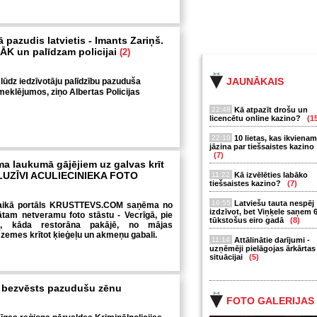
pazudis latvietis - Imants Zariņš.
K un palīdzam policijai
(2)
JAUNĀKAIS
 lūdz iedzīvotāju palīdzību pazuduša
 meklējumos, ziņo Albertas Policijas
22:48
Kā atpazīt drošu un
licencētu online kazino?
(1
22:10
10 lietas, kas ikvienam
jāzina par tiešsaistes kazino
(7)
 laukumā gājējiem uz galvas krīt
KLUZĪVI ACULIECINIEKA FOTO
11:22
Kā izvēlēties labāko
tiešsaistes kazino?
(7)
16:55
Latviešu tauta nespēj
laikā portāls KRUSTTEVS.COM saņēma no
izdzīvot, bet Viņķele saņem 
ātam netveramu foto stāstu - Vecrīgā, pie
tūkstošus eiro gadā
(8)
, kāda restorāna pakājē, no mājas
 zemes krītot ķieģeļu un akmeņu gabali.
11:14
Attālinātie darījumi -
uzņēmēji pielāgojas ārkārtas
situācijai
(5)
ē bezvēsts pazudušu zēnu
FOTO GALERIJAS