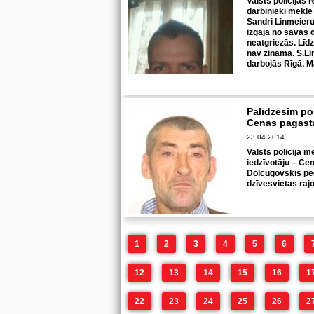
Valsts policijas 
darbinieki mekl
Sandri Linmeieru
izgāja no savas d
neatgriezās. Līd
nav zināma. S.Li
darbojās Rīgā, M
Palīdzēsim po
Cenas pagasta
23.04.2014.
Valsts policija 
iedzīvotāju – Ce
Dolcugovskis pēdē
dzīvesvietas raj
1
2
3
4
5
6
12
13
14
15
16
1
22
23
24
25
26
2