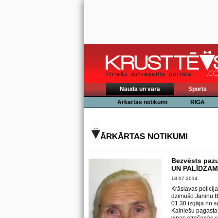
Nauda un vara
Sports
Ārkārtas notikumi
RĪGA
ĀRKĀRTAS NOTIKUMI
Bezvēsts paz
UN PALĪDZAM
18.07.2014.
Krāslavas polici
dzimušo Janīnu Bu
01.30 izgāja no s
Kalniešu pagasta 