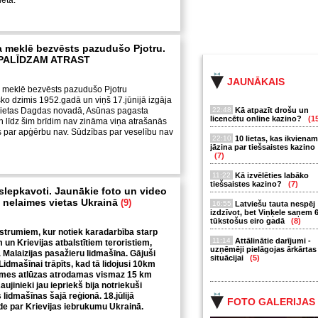
ieta.
a meklē bezvēsts pazudušo Pjotru.
PALĪDZAM ATRAST
JAUNĀKAIS
a meklē bezvēsts pazudušo Pjotru
 dzimis 1952.gadā un viņš 17.jūnijā izgāja
vietas Dagdas novadā, Asūnas pagasta
22:48
Kā atpazīt drošu un
licencētu online kazino?
(1
 līdz šim brīdim nav zināma viņa atrašanās
as par apģērbu nav. Sūdzības par veselību nav
22:10
10 lietas, kas ikvienam
jāzina par tiešsaistes kazino
(7)
11:22
Kā izvēlēties labāko
tiešsaistes kazino?
(7)
oslepkavoti. Jaunākie foto un video
 nelaimes vietas Ukrainā
(9)
16:55
Latviešu tauta nespēj
izdzīvot, bet Viņķele saņem 
tūkstošus eiro gadā
(8)
strumiem, kur notiek karadarbība starp
11:14
Attālinātie darījumi -
un Krievijas atbalstītiem teroristiem,
uzņēmēji pielāgojas ārkārtas
ta Malaizijas pasažieru lidmašīna. Gājuši
situācijai
(5)
 Lidmašīnai trāpīts, kad tā lidojusi 10km
mes atlūzas atrodamas vismaz 15 km
Kaujinieki jau iepriekš bija notriekuši
lidmašīnas šajā reģionā. 18.jūlijā
FOTO GALERIJAS
 par Krievijas iebrukumu Ukrainā.