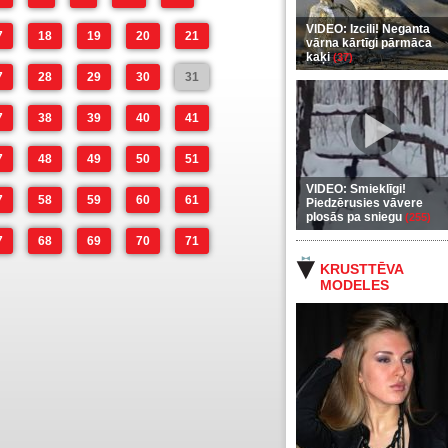
VIDEO: Izcili! Neganta
7
18
19
20
21
vārna kārtīgi pārmāca
kaķi
(37)
7
28
29
30
31
7
38
39
40
41
7
48
49
50
51
VIDEO: Smieklīgi!
7
58
59
60
61
Piedzērusies vāvere
plosās pa sniegu
(255)
7
68
69
70
71
KRUSTTĒVA
MODELES