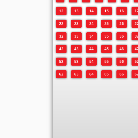
12
13
14
15
16
1
22
23
24
25
26
2
32
33
34
35
36
3
42
43
44
45
46
4
52
53
54
55
56
5
62
63
64
65
66
6