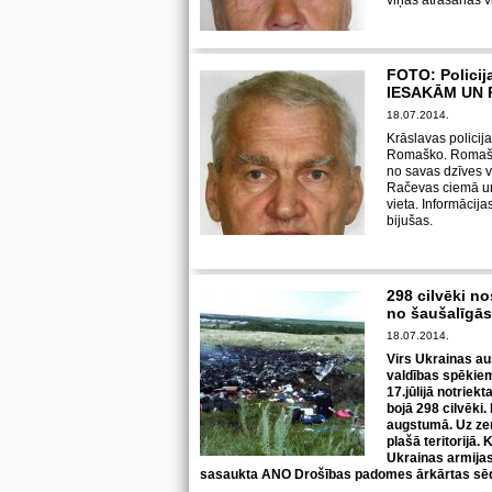
viņas atrašanās v
FOTO: Policij
IESAKĀM UN 
18.07.2014.
Krāslavas policij
Romaško. Romaško
no savas dzīves 
Račevas ciemā un
vieta. Informācij
bijušas.
298 cilvēki n
no šaušalīgās
18.07.2014.
Virs Ukrainas au
valdības spēkiem 
17.jūlijā notriek
bojā 298 cilvēki.
augstumā. Uz ze
plašā teritorijā. 
Ukrainas armijas 
sasaukta ANO Drošības padomes ārkārtas sēde