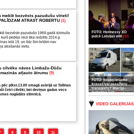
a meklē bezvēsts pazudušu vīrieti!
 PALĪDZAM ATRAST ROBERTU
(1)
FOTO: Hennessy XO
meklē bezvēsts pazudušo 1969.gadā dzimušo
pulcē Latvijas eliti
(32)
kurš pēdējo reizi tika redzēts 2014.g.
ilnas ielā 19, un līdz šim brīdim nav
iņa atrašanās vietu.
ru cilvēku nāves Limbažu-Dūču
amazinās atļauto ātrumu
(9)
FOTO: Nepieciešams
kravas vai pasažieru
jā pēc plkst.13.00 smagā avārijā uz Tallinas
transports? Mierīgi -
ši četri cilvēki, bet deviņus gadus vecs
ieskaties šeit
(35)
smes nogādāts slimnīcā.
VIDEO GALERIJAS
7
8
9
10
11