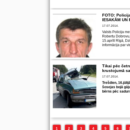
FOTO: Policij
IESAKĀM UN
17.07.2014.
Valsts Policija 
Robertu Dobrovu, 
15.aprīlī Rīgā, Dz
informācija par v
Tikai pēc čet
krustojumā s
17.07.2014.
Trešdien, 16.jūli
šosejas bojā gāju
bērns pēc sadur
1
2
3
4
5
6