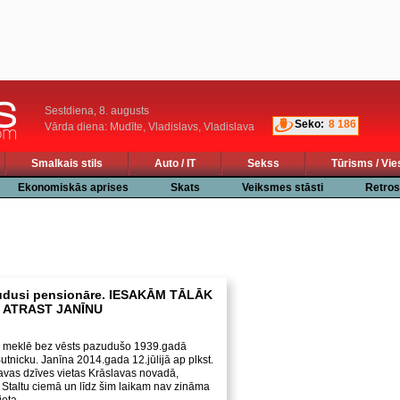
Sestdiena, 8. augusts
Seko:
8 186
Vārda diena: Mudīte, Vladislavs, Vladislava
Smalkais stils
Auto / IT
Sekss
Tūrisms / Vie
Ekonomiskās aprises
Skats
Veiksmes stāsti
Retros
udusi pensionāre. IESAKĀM TĀLĀK
 ATRAST JANĪNU
ja meklē bez vēsts pazudušo 1939.gadā
tnicku. Janīna 2014.gada 12.jūlijā ap plkst.
avas dzīves vietas Krāslavas novadā,
Staltu ciemā un līdz šim laikam nav zināma