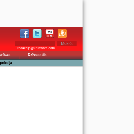
redakcija@krusttevs.com
snīcas
Dzīvesstils
pekcija