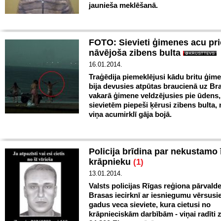
jaunieša meklēšanā.
FOTO: Sievieti ģimenes acu pri
nāvējoša zibens bulta
16.01.2014.
Traģēdija piemeklējusi kādu britu ģime
bija devusies atpūtas braucienā uz Bra
vakarā ģimene veldzējusies pie ūdens,
sievietēm piepeši ķērusi zibens bulta,
viņa acumirklī gāja bojā.
Policija brīdina par nekustam
krāpnieku
(1)
13.01.2014.
Valsts policijas Rīgas reģiona pārvald
Brasas iecirknī ar iesniegumu vērsusi
gadus veca sieviete, kura cietusi no
krāpnieciskām darbībām - viņai radīti