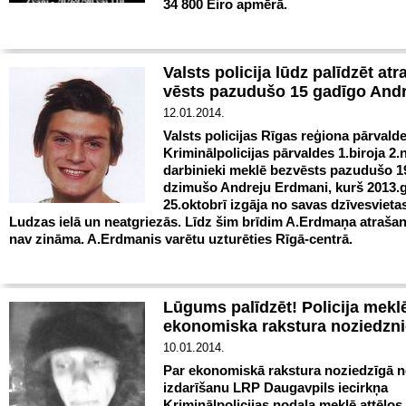
34 800 Eiro apmērā.
Valsts policija lūdz palīdzēt atr
vēsts pazudušo 15 gadīgo And
12.01.2014.
Valsts policijas Rīgas reģiona pārvald
Kriminālpolicijas pārvaldes 1.biroja 2.
darbinieki meklē bezvēsts pazudušo 1
dzimušo Andreju Erdmani, kurš 2013.
25.oktobrī izgāja no savas dzīvesvieta
Ludzas ielā un neatgriezās. Līdz šim brīdim A.Erdmaņa atrašan
nav zināma. A.Erdmanis varētu uzturēties Rīgā-centrā.
Lūgums palīdzēt! Policija mekl
ekonomiska rakstura noziedzn
10.01.2014.
Par ekonomiskā rakstura noziedzīgā 
izdarīšanu LRP Daugavpils iecirkņa
Kriminālpolicijas nodaļa meklē attēlo