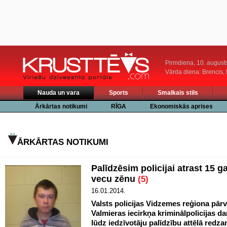
Pirmdiena, 10. august
Vārda diena: Brencis, 
Nauda un vara
Sports
Smalkais stils
Ārkārtas notikumi
RĪGA
Ekonomiskās aprises
ĀRKĀRTAS NOTIKUMI
Palīdzēsim policijai atrast 15 
vecu zēnu
(5)
16.01.2014.
Valsts policijas Vidzemes reģiona pār
Valmieras iecirkņa kriminālpolicijas da
lūdz iedzīvotāju palīdzību attēlā redz