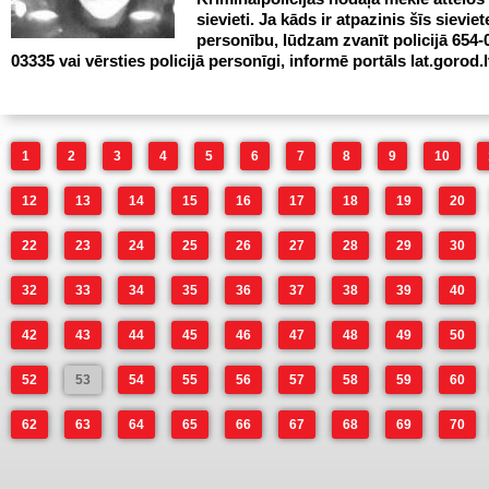
sievieti. Ja kāds ir atpazinis šīs sieviet
personību, lūdzam zvanīt policijā 654-
03335 vai vērsties policijā personīgi, informē portāls lat.gorod.l
1
2
3
4
5
6
7
8
9
10
12
13
14
15
16
17
18
19
20
22
23
24
25
26
27
28
29
30
32
33
34
35
36
37
38
39
40
42
43
44
45
46
47
48
49
50
52
53
54
55
56
57
58
59
60
62
63
64
65
66
67
68
69
70