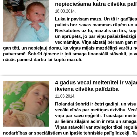
nepieciešama katra cilvēka pal
18.03.2014.
Luka ir pavisam mazs. Un tā ir gadījies,
palicis bez savas mammas rūpēm un 
Neskatoties uz to, mazulis un tīrs, kopt
un aprūpēts, jo par viņu pašaizliedzig
vecmāmiņa. Viņa aizstāj bērnam gan
gan tēti, un nepieļauj domu, ka viņas mīļais mazdēliņš varētu 
patversmē. Šobrīd ģimene ir ļoti smaga finansiālā stāvoklī, jo
nācās pamest darbu lai koptu mazuli.
4 gadus vecai meitenītei ir vaj
ikviena cilvēka palīdzība
11.03.2014.
Rolandai šobrīd ir četri gadiņi, un visu
vecāki cīnās par meitiņas dzīvību. Vec
viņu par savu eņģelīti. Trauslajai meite
ar lielām zilajām acīm ir reta un smaga
Viņas stāvokli var atvieglot tikai regul
nodarbības ar speciālistiem un īpašie tehniskie palīglīdzekļi. 