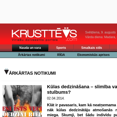
Svētdiena, 9. augusts
Vārda diena: Madara
Nauda un vara
Sports
Smalkais stils
Ārkārtas notikumi
RĪGA
Ekonomiskās aprises
ĀRKĀRTAS NOTIKUMI
Kūlas dedzināšana – slimība vai
stulbums?
02.04.2014.
Klāt ir pavasaris, kam kā neatņemama 
nāk kūlas dedzinātāju atmošanās 
miega. Skumji, bet šādu indivīdu p