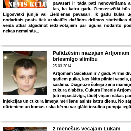
pavasarī ir tāda pati nenovēršama 
tas, ka katru gadu Ziemassvētki būs
Līgosvētki jūnijā vai Lieldienas pavasarī. Ik gadu kūlas 
nodarītais posts tiek uzskaitīts dažādos drūmos statistikas 
veidā atkal atgādinot iedzīvotājiem par uguns nodarīto po
nekas nemainās...
Palīdzēsim mazajam Artjomam 
briesmīgo slimību
25.03.2014.
Artjomam Sačekam ir 7 gadi. Pirms di
gadiem puika, kas šķita pilnīgi vesels,
saslima. Diagnoze šokēja zēna māmiņu:
cukura diabēts. Cukura līmenis Artjoma
ļoti nepastāvīgs, tādēļ viņam nākas pac
injekcijas un cukura līmeņa mērīšanu asinīs katru dienu. No sā
dūrieniem un komas riska bērnu var glābt insulīna pumpja iegā
2 mēnešus vecajam Lukam