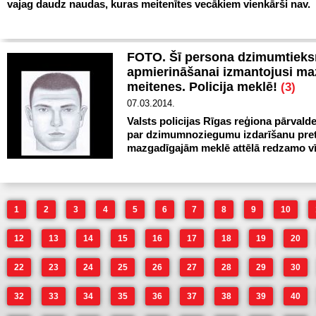
vajag daudz naudas, kuras meitenītes vecākiem vienkārši nav.
FOTO. Šī persona dzimumtiek
apmierināšanai izmantojusi ma
meitenes. Policija meklē!
(3)
07.03.2014.
Valsts policijas Rīgas reģiona pārval
par dzimumnoziegumu izdarīšanu pre
mazgadīgajām meklē attēlā redzamo vīr
1
2
3
4
5
6
7
8
9
10
12
13
14
15
16
17
18
19
20
22
23
24
25
26
27
28
29
30
32
33
34
35
36
37
38
39
40