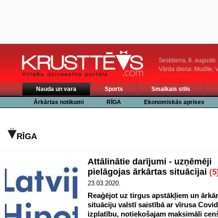
Sestdiena, 8. augusts
Vārda diena: Mudīte, V
Nauda un vara
Sports
Smalkais stils
Ārkārtas notikumi
RĪGA
Ekonomiskās aprises
RĪGA
Attālinātie darījumi - uzņēmēji
pielāgojas ārkārtas situācijai
(5
23.03.2020.
Reaģējot uz tirgus apstākļiem un ārkā
situāciju valstī saistībā ar vīrusa Covi
izplatību, notiekošajam maksimāli cen