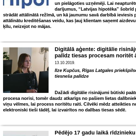
un pielāgoties uzņēmēji. Lai neapturēt
darījumus, “Latvijas hipotēka” šobrīd
strādāt attālinātā režīmā, un kā jaunumu savā darbībā ieviesis p
attālinātu kreditēšanas veidu, kas ļauj klientam saņemt aizdev
ķīlu, neizejot no mājas.
Digitālā aģente: digitālie risinā
palīdz tiesas procesam noritēt 
13.10.2019.
Ilze Kupčus, Rīgas Latgales priekšpils
tiesneša palīdze
Dažādi digitālie risinājumi būtiski paāt
procesa norisi, tomēr daudz atkarīgs no pašiem lietas dalībnie
viņu vēlmes, lai process noritētu raiti. Cilvēki mēdz atteikties 
elektroniski tieši tādēļ, lai izvairītos no dalības tiesas sēdē.
Pēdējo 17 gadu laikā rīdzinieku