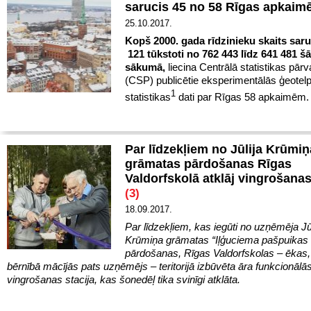
sarucis 45 no 58 Rīgas apkai
25.10.2017.
Kopš 2000. gada rīdzinieku skaits saru
121 tūkstoti no 762 443 līdz 641 481 š
sākumā,
liecina Centrālā statistikas pār
(CSP) publicētie eksperimentālās ģeotel
1
statistikas
dati par Rīgas 58 apkaimēm
Par līdzekļiem no Jūlija Krūmiņ
grāmatas pārdošanas Rīgas
Valdorfskolā atklāj vingrošanas
(3)
18.09.2017.
Par līdzekļiem, kas iegūti no uzņēmēja Jūl
Krūmiņa grāmatas “Iļģuciema pašpuikas s
pārdošanas, Rīgas Valdorfskolas – ēkas,
bērnībā mācījās pats uzņēmējs – teritorijā izbūvēta āra funkcionālā
vingrošanas stacija, kas šonedēļ tika svinīgi atklāta.