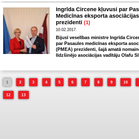
Ingrīda Circene kļuvusi par Pa
Medicīnas eksporta asociācijas
prezidenti
(1)
10.02.2017.
Bijusī veselības ministre Ingrīda Circe
par Pasaules medicīnas eksporta asoci
(PMEA) prezidenti, šajā amatā nomain
līdzšinējo asociācijas vadītāju Olafu Sl
1
2
3
4
5
6
7
8
9
10
12
13