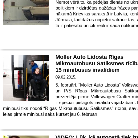
Ņemot vērā to, ka pēdējās dienās no ukr
politiķiem ir dzirdētas dažādas frāzes par
nākamā Krievijas sarakstā ir Latvija, kon
Jūrmala, tad dažus nopietni satrauc tas, 
tā ir patiesība un cik reāli ir šāda notikumu
Moller Auto Lidosta Rīgas
Mikroautobusu Satiksmes rīcī
15 minibusus invalīdiem
09.02.2015.
5. februārī, "Moller Auto Lidosta" Volks
un P/S Rīgas Mikroautobusu Satiks
prezentēja pirmo Volkswagen Crafter mi
ir speciāli pielāgots invalīdu vajadzībā
minibusi tiks nodoti “Rīgas Mikroautubusu Satiksmes” rīcībā, sav
ielās pirmie minibusi sāks kursēt jau 6. februārī.
VIDEO: Lūk, kā autoostā tiek iz