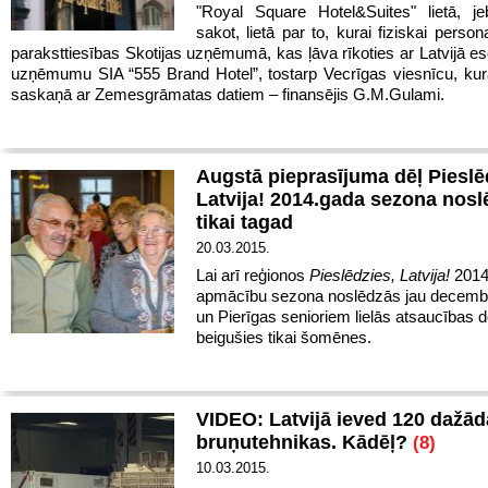
"Royal Square Hotel&Suites" lietā, je
sakot, lietā par to, kurai fiziskai person
paraksttiesības Skotijas uzņēmumā, kas ļāva rīkoties ar Latvijā e
uzņēmumu SIA “555 Brand Hotel”, tostarp Vecrīgas viesnīcu, kur
saskaņā ar Zemesgrāmatas datiem – finansējis G.M.Gulami.
Augstā pieprasījuma dēļ Pieslē
Latvija! 2014.gada sezona nosl
tikai tagad
20.03.2015.
Lai arī reģionos
Pieslēdzies, Latvija!
2014
apmācību sezona noslēdzās jau decembr
un Pierīgas senioriem lielās atsaucības d
beigušies tikai šomēnes.
VIDEO: Latvijā ieved 120 dažād
bruņutehnikas. Kādēļ?
(8)
10.03.2015.