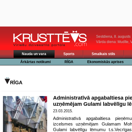
Sestdiena, 8. augusts
Vārda diena: Mudīte, V
Nauda un vara
Sports
Smalkais stils
Ārkārtas notikumi
RĪGA
Ekonomiskās aprises
RĪGA
Administratīvā apgabaltiesa p
uzņēmējam Gulami labvēlīgu 
23.03.2015.
Administratīvā apgabaltiesa pieņēm
izcelsmes uzņēmējam Gulamam M
Gulami labvēlīgu lēmumu t.s.Vecrīgas