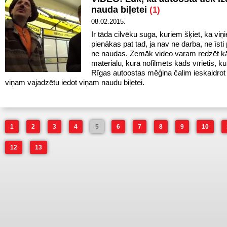
nauda biļetei
(1)
08.02.2015.
Ir tāda cilvēku suga, kuriem šķiet, ka viņ
pienākas pat tad, ja nav ne darba, ne īsti
ne naudas.
Zemāk video varam redzēt k
materiālu, kurā nofilmēts kāds vīrietis, ku
Rīgas autoostas mēģina čalim ieskaidrot 
viņam vajadzētu iedot viņam naudu biļetei.
1
2
3
4
5
6
7
8
9
10
12
13