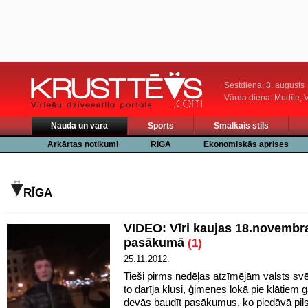
Sestdiena, 8. augusts
Vārda diena: Mudīte, V
Nauda un vara
Sports
Smalkais stils
Ārkārtas notikumi
RĪGA
Ekonomiskās aprises
RĪGA
VIDEO: Vīri kaujas 18.novembr
pasākumā
(1)
25.11.2012.
Tieši pirms nedēļas atzīmējām valsts svē
to darīja klusi, ģimenes lokā pie klātiem g
devās baudīt pasākumus, ko piedāvā pil