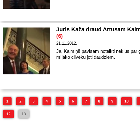
Juris Kaža draud Artusam Kaim
(6)
21.11.2012.
Jā, Kaimiņš pavisam noteikti nekļūs par
mīļāko cilvēku ļoti daudziem.
1
2
3
4
5
6
7
8
9
10
12
13