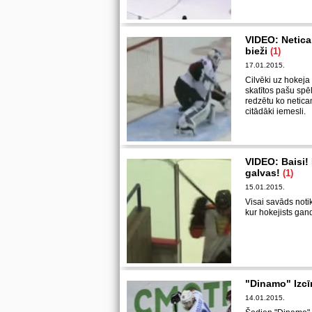
VIDEO: Netica
bieži
(1)
17.01.2015.
Cilvēki uz hokeja
skatītos pašu spēli,
redzētu ko neticam
citādāki iemesli.
VIDEO: Baisi! 
galvas!
(1)
15.01.2015.
Visai savāds noti
kur hokejists gand
"Dinamo" Izcī
14.01.2015.