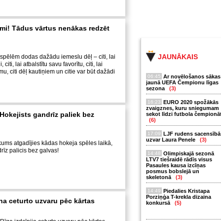
mi! Tādus vārtus nenākas redzēt
JAUNĀKAIS
 spēlēm dodas dažādu iemeslu dēļ – citi, lai
 citi, lai atbalstītu savu favorītu, citi, lai
u, citi dēļ kautiņiem un citie var būt dažādi
06:45
Ar novēlošanos sākas
jaunā UEFA Čempionu līgas
sezona
(3)
16:23
EURO 2020 spožākās
zvaigznes, kuru sniegumam
Hokejists gandrīz paliek bez
sekot līdzi futbola čempionā
(6)
17:09
LJF rudens sacensībā
uzvar Laura Penele
(3)
kums atgadījies kādas hokeja spēles laikā,
rīz palicis bez galvas!
14:48
Olimpiskajā sezonā
LTV7 tiešraidē rādīs visus
Pasaules kausa izcīņas
posmus bobslejā un
skeletonā
(3)
14:49
Piedalies Kristapa
Porziņģa T-krekla dizaina
na ceturto uzvaru pēc kārtas
konkursā
(5)