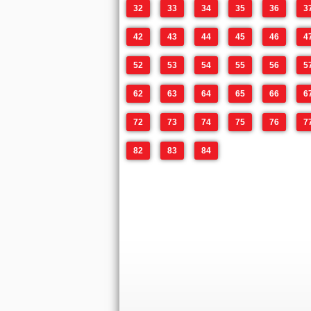
32
33
34
35
36
3
42
43
44
45
46
4
52
53
54
55
56
5
62
63
64
65
66
6
72
73
74
75
76
7
82
83
84