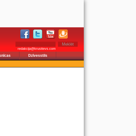
redakcija@krusttevs.com
snīcas
Dzīvesstils