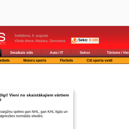
Svētdiena, 9. augusts
Seko:
8 186
Vārda diena: Madara, Genoveva
Smalkais stils
Auto / IT
Sekss
Tūrisms / Vie
etbols
Motoru sports
Florbols
Citi sporta veidi
īgi! Vieni no skaistākajiem vārtiem
ē
 Zvaigžņu spēles gan NHL, gan KHL līgās un
atgriezties normālās sliedēs.