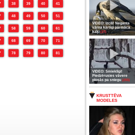
7
38
39
40
41
7
48
49
50
51
VIDEO: Izcili! Neganta
vārna kārtīgi pārmāca
7
58
59
60
61
kaķi
(37)
7
68
69
70
71
7
78
79
80
81
VIDEO: Smieklīgi!
Piedzērusies vāvere
plosās pa sniegu
(255)
KRUSTTĒVA
MODELES