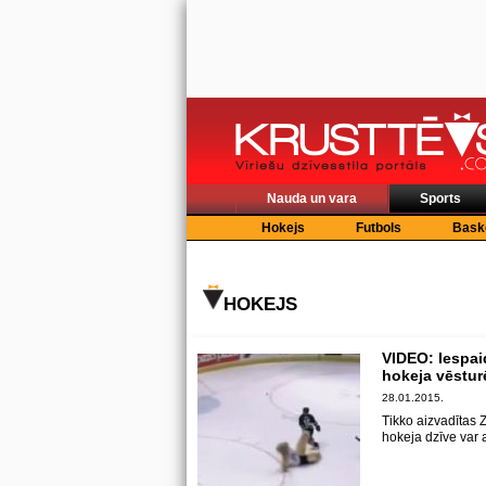
Nauda un vara
Sports
Hokejs
Futbols
Bask
HOKEJS
VIDEO: Iespaid
hokeja vēstur
28.01.2015.
Tikko aizvadītas
hokeja dzīve var 