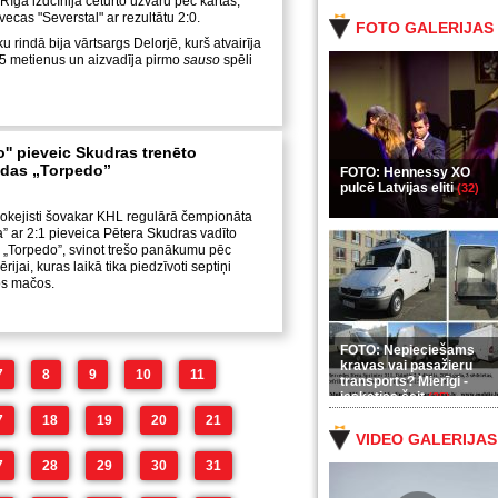
īga izdcīnija ceturto uzvaru pēc kārtas,
ecas "Severstal" ar rezultātu 2:0.
FOTO GALERIJAS
u rindā bija vārtsargs Delorjē, kurš atvairīja
25 metienus un aizvadīja pirmo
sauso
spēli
'' pieveic Skudras trenēto
odas „Torpedo”
FOTO: Hennessy XO
pulcē Latvijas eliti
(32)
okejisti šovakar KHL regulārā čempionāta
” ar 2:1 pieveica Pētera Skudras vadīto
 „Torpedo”, svinot trešo panākumu pēc
rijai, kuras laikā tika piedzīvoti septiņi
os mačos.
FOTO: Nepieciešams
kravas vai pasažieru
7
8
9
10
11
transports? Mierīgi -
ieskaties šeit
(35)
7
18
19
20
21
VIDEO GALERIJAS
7
28
29
30
31