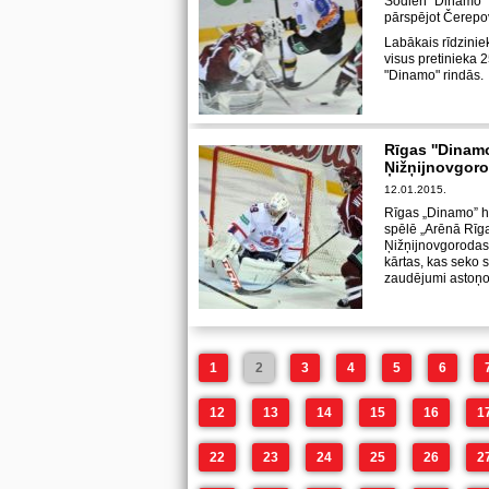
Šodien "Dinamo" R
pārspējot Čerepov
Labākais rīdziniek
visus pretinieka 
"Dinamo" rindās.
Rīgas ''Dinamo
Ņižņijnovgor
12.01.2015.
Rīgas „Dinamo” h
spēlē „Arēnā Rīga
Ņižņijnovgorodas
kārtas, kas seko sē
zaudējumi astoņ
1
2
3
4
5
6
12
13
14
15
16
1
22
23
24
25
26
2