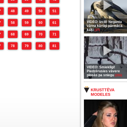
7
48
49
50
51
VIDEO: Izcili! Neganta
7
58
59
60
61
vārna kārtīgi pārmāca
kaķi
(37)
7
68
69
70
71
7
78
79
80
81
VIDEO: Smieklīgi!
Piedzērusies vāvere
plosās pa sniegu
(255)
KRUSTTĒVA
MODELES