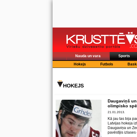
Nauda un vara
Sports
Hokejs
Futbols
Bask
HOKEJS
Daugaviņš un
olimpisko spēļ
21.01.2013.
Kā jau tas bija pa
Latvijas hokeja i
Daugaviņa un Zem
pavēstījis izlase