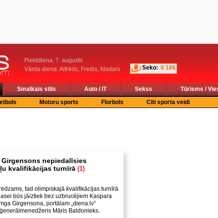
Piektdiena, 7. augusts
Seko:
8 186
Vārda diena: Alfrēds, Fredis, Madars
Smalkais stils
Auto / IT
Sekss
Tūrisms / Vie
etbols
Motoru sports
Florbols
Citi sporta veidi
 Girgensons nepiedalīsies
u kvalifikācijas turnīrā
(1)
redzams, tad olimpiskajā kvalifikācijas turnīrā
zlasei būs jāiztiek bez uzbrucējiem Kaspara
ga Girgensona, portālam „diena.lv”
s ģenerālmenedžeris Māris Baldonieks.