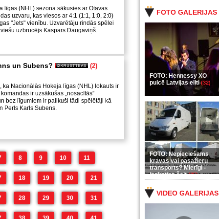
a līgas (NHL) sezona sākusies ar Otavas
FOTO GALERIJAS
as uzvaru, kas viesos ar 4:1 (1:1, 1:0, 2:0)
gas "Jets" vienību. Uzvarētāju rindās spēlei
latviešu uzbrucējs Kaspars Daugaviņš.
enns un Subens?
(2)
FOTO: Hennessy XO
pulcē Latvijas eliti
(32)
ts, ka Nacionālās Hokeja līgas (NHL) lokauts ir
c komandas ir uzsākušas „nosacītās”
 bez līgumiem ir palikuši tādi spēlētāji kā
n Perls Karls Subens.
FOTO: Nepieciešams
7
8
9
10
11
kravas vai pasažieru
transports? Mierīgi -
ieskaties šeit
(35)
7
18
19
20
21
VIDEO GALERIJAS
7
28
29
30
31
7
38
39
40
41