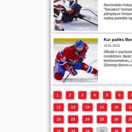
Nacionālās hokej
"Senators" komand
pārspējusi Vinipe
netika pieteikts 
Kur paliks B
15.01.2013.
Oficiāli ir paziņo
noslēdzies, tāpē
treniņnometnes, un
Džeimijs Benns u
1
2
3
4
5
6
12
13
14
15
16
1
22
23
24
25
26
2
32
33
34
35
36
3