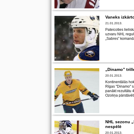
Vaneks izkārt
21.01.2013.
Pateicoties lieli
uzvaru NHL regul
„Sabres” komanda, 
„Dinamo” tril
20.01.2013.
Kontinentālās ho
Rīgas "Dinamo" s
panākt rezultātu 
Ozoliņa pārstāvēt
NHL sezonu „S
nespēlē
20.01.2013.