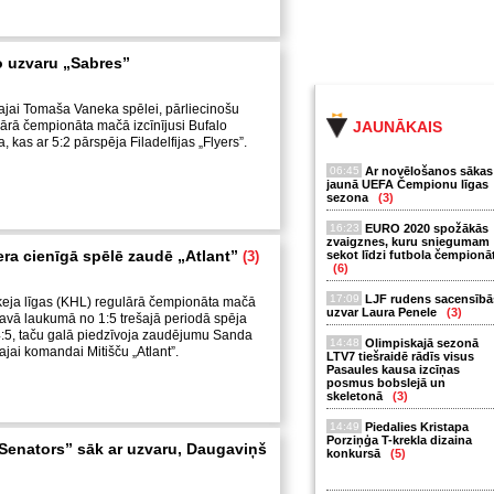
o uzvaru „Sabres”
skajai Tomaša Vaneka spēlei, pārliecinošu
ārā čempionāta mačā izcīnījusi Bufalo
JAUNĀKAIS
kas ar 5:2 pārspēja Filadelfijas „Flyers”.
06:45
Ar novēlošanos sākas
jaunā UEFA Čempionu līgas
sezona
(3)
16:23
EURO 2020 spožākās
zvaigznes, kuru sniegumam
lera cienīgā spēlē zaudē „Atlant”
(3)
sekot līdzi futbola čempionā
(6)
17:09
LJF rudens sacensībā
keja līgas (KHL) regulārā čempionāta mačā
uzvar Laura Penele
(3)
avā laukumā no 1:5 trešajā periodā spēja
4:5, taču galā piedzīvoja zaudējumu Sanda
14:48
Olimpiskajā sezonā
ajai komandai Mitišču „Atlant”.
LTV7 tiešraidē rādīs visus
Pasaules kausa izcīņas
posmus bobslejā un
skeletonā
(3)
14:49
Piedalies Kristapa
Porziņģa T-krekla dizaina
enators” sāk ar uzvaru, Daugaviņš
konkursā
(5)