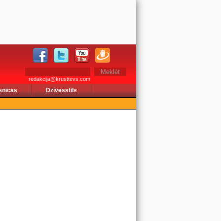
redakcija@krusttevs.com
snīcas
Dzīvesstils