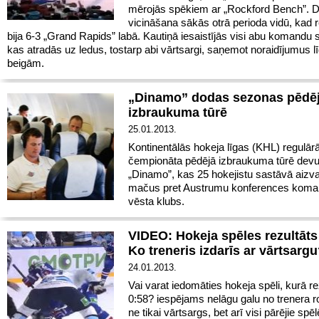
mērojās spēkiem ar „Rockford Bench”. 
vicināšana sākās otrā perioda vidū, kad r
bija 6-3 „Grand Rapids” labā. Kautiņā iesaistījās visi abu komandu s
kas atradās uz ledus, tostarp abi vārtsargi, saņemot noraidījumus l
beigām.
„Dinamo” dodas sezonas pēdē
izbraukuma tūrē
25.01.2013.
Kontinentālās hokeja līgas (KHL) regulār
čempionāta pēdējā izbraukuma tūrē dev
„Dinamo”, kas 25 hokejistu sastāvā aizva
mačus pret Austrumu konferences kom
vēsta klubs.
VIDEO: Hokeja spēles rezultāts
Ko treneris izdarīs ar vārtsarg
24.01.2013.
Vai varat iedomāties hokeja spēli, kurā rez
0:58? iespējams nelāgu galu no trenera
ne tikai vārtsargs, bet arī visi pārējie spēlē