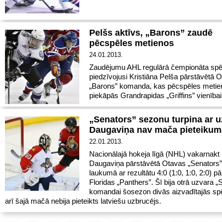
Pelšs aktīvs, „Barons” zaudē
pēcspēles metienos
24.01.2013.
Zaudējumu AHL regulārā čempionāta spē
piedzīvojusi Kristiāna Pelša pārstāvētā
„Barons” komanda, kas pēcspēles metien
piekāpās Grandrapidas „Griffins” vienībai
„Senators” sezonu turpina ar u
Daugaviņa nav mača pieteikum
22.01.2013.
Nacionālajā hokeja līgā (NHL) vakarnakt
Daugaviņa pārstāvētā Otavas „Senators
laukumā ar rezultātu 4:0 (1:0, 1:0, 2:0) p
Floridas „Panthers”. Šī bija otrā uzvara „
komandai šosezon divās aizvadītajās spē
arī šajā mačā nebija pieteikts latviešu uzbrucējs.