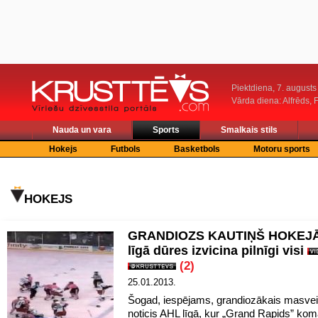
Piektdiena, 7. augusts
Vārda diena: Alfrēds, 
Nauda un vara
Sports
Smalkais stils
Hokejs
Futbols
Basketbols
Motoru sports
HOKEJS
GRANDIOZS KAUTIŅŠ HOKEJĀ
līgā dūres izvicina pilnīgi visi
(2)
25.01.2013.
Šogad, iespējams, grandiozākais masvei
noticis AHL līgā, kur „Grand Rapids” ko